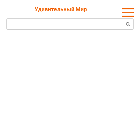
Перейти
Удивительный Мир
к
контенту
Поиск: