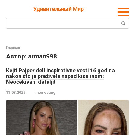
Перейти
Удивительный Мир
к
контенту
Поиск:
Главная
Автор:
arman998
Kejti Pajper deli inspirativne vesti 16 godina
nakon što je preživela napad kiselinom:
Neočekivani detalji!
11.03.2025
interesting