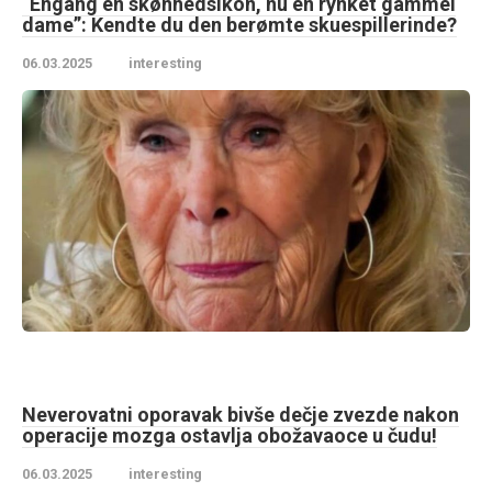
“Engang en skønhedsikon, nu en rynket gammel
dame”: Kendte du den berømte skuespillerinde?
06.03.2025
interesting
Neverovatni oporavak bivše dečje zvezde nakon
operacije mozga ostavlja obožavaoce u čudu!
06.03.2025
interesting