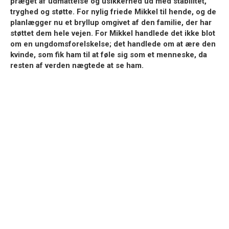
præget af udmattelse og usikkerhed ud med stabilitet,
tryghed og støtte. For nylig friede Mikkel til hende, og de
planlægger nu et bryllup omgivet af den familie, der har
støttet dem hele vejen. For Mikkel handlede det ikke blot
om en ungdomsforelskelse; det handlede om at ære den
kvinde, som fik ham til at føle sig som et menneske, da
resten af verden nægtede at se ham.