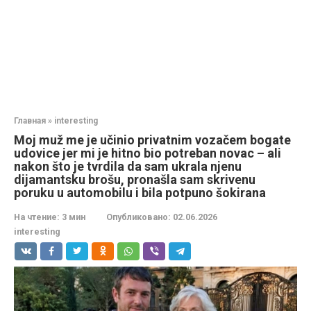
Главная
»
interesting
Moj muž me je učinio privatnim vozačem bogate
udovice jer mi je hitno bio potreban novac – ali
nakon što je tvrdila da sam ukrala njenu
dijamantsku brošu, pronašla sam skrivenu
poruku u automobilu i bila potpuno šokirana
На чтение:
3 мин
Опубликовано:
02.06.2026
interesting