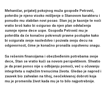
Mehaničar, prijatelj pokojnog muža gospođe Petrović,
potvrdio je njeno visoko mišljenje o Stanovom karakteru i
ponudio mu stabilan novi posao. Stan joj je kasnije te noći
vratio broš kako bi osigurao da njen plan odvlačenja
sumnje njene dece uspe. Gospođa Petrović mu je
potvrdila da će konačno pokrenuti pravne postupke kako
bi osigurala svoje nasledstvo i pozvala svoju decu na
odgovornost, čime je konačno pronašla sopstvenu snagu.
Sa rešenim finansijama i obezbeđenim potrebama svoje
dece, Stan se vratio kući sa novom perspektivom. Shvatio
je da pravi ponos nije u odbijanju pomoći, već u očuvanju
integriteta u najtežim trenucima života. Gledao je napred i
zauvek bio zahvalan na tihoj, neočekivanoj dobroti koja
mu je promenila život kada mu je to bilo najpotrebnije.