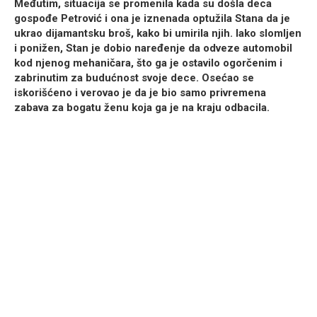
Međutim, situacija se promenila kada su došla deca
gospođe Petrović i ona je iznenada optužila Stana da je
ukrao dijamantsku broš, kako bi umirila njih. Iako slomljen
i ponižen, Stan je dobio naređenje da odveze automobil
kod njenog mehaničara, što ga je ostavilo ogorčenim i
zabrinutim za budućnost svoje dece. Osećao se
iskorišćeno i verovao je da je bio samo privremena
zabava za bogatu ženu koja ga je na kraju odbacila.