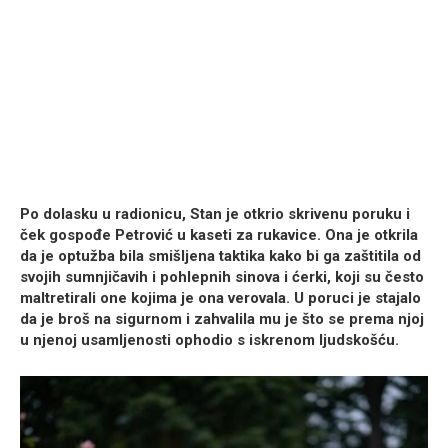
Po dolasku u radionicu, Stan je otkrio skrivenu poruku i
ček gospođe Petrović u kaseti za rukavice. Ona je otkrila
da je optužba bila smišljena taktika kako bi ga zaštitila od
svojih sumnjičavih i pohlepnih sinova i ćerki, koji su često
maltretirali one kojima je ona verovala. U poruci je stajalo
da je broš na sigurnom i zahvalila mu je što se prema njoj
u njenoj usamljenosti ophodio s iskrenom ljudskošću.