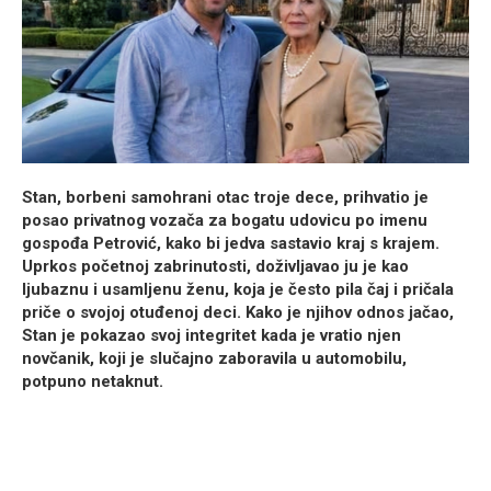
Stan, borbeni samohrani otac troje dece, prihvatio je
posao privatnog vozača za bogatu udovicu po imenu
gospođa Petrović, kako bi jedva sastavio kraj s krajem.
Uprkos početnoj zabrinutosti, doživljavao ju je kao
ljubaznu i usamlјenu ženu, koja je često pila čaj i pričala
priče o svojoj otuđenoj deci. Kako je njihov odnos jačao,
Stan je pokazao svoj integritet kada je vratio njen
novčanik, koji je slučajno zaboravila u automobilu,
potpuno netaknut.