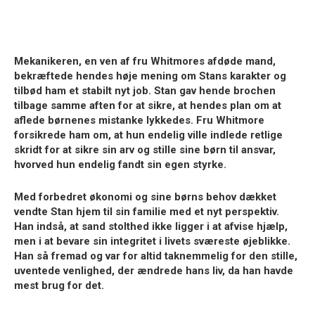
Mekanikeren, en ven af fru Whitmores afdøde mand,
bekræftede hendes høje mening om Stans karakter og
tilbød ham et stabilt nyt job. Stan gav hende brochen
tilbage samme aften for at sikre, at hendes plan om at
aflede børnenes mistanke lykkedes. Fru Whitmore
forsikrede ham om, at hun endelig ville indlede retlige
skridt for at sikre sin arv og stille sine børn til ansvar,
hvorved hun endelig fandt sin egen styrke.
Med forbedret økonomi og sine børns behov dækket
vendte Stan hjem til sin familie med et nyt perspektiv.
Han indså, at sand stolthed ikke ligger i at afvise hjælp,
men i at bevare sin integritet i livets sværeste øjeblikke.
Han så fremad og var for altid taknemmelig for den stille,
uventede venlighed, der ændrede hans liv, da han havde
mest brug for det.