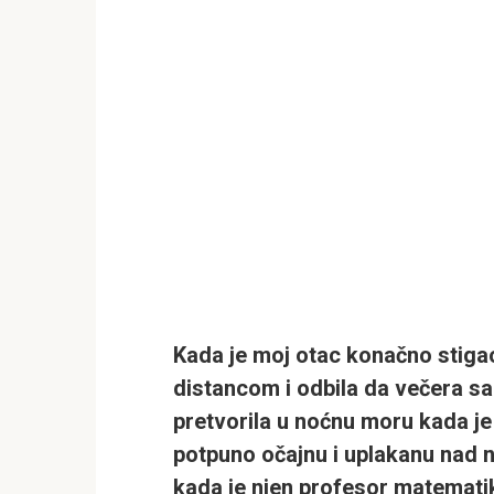
Kada je moj otac konačno stiga
distancom i odbila da večera sa 
pretvorila u noćnu moru kada je 
potpuno očajnu i uplakanu nad 
kada je njen profesor matemati