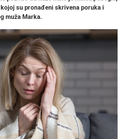
u kojoj su pronađeni skrivena poruka i
šeg muža Marka.