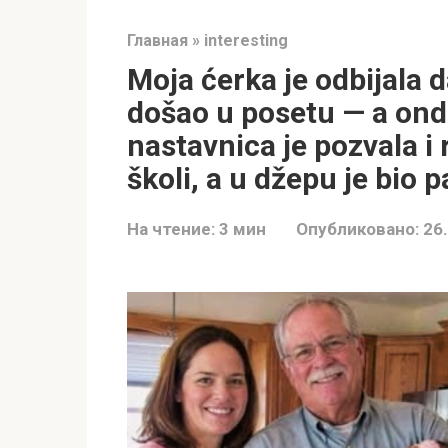
Главная
»
interesting
Moja ćerka je odbijala d
došao u posetu — a onda
nastavnica je pozvala i 
školi, a u džepu je bio pa
На чтение:
3 мин
Опубликовано:
26