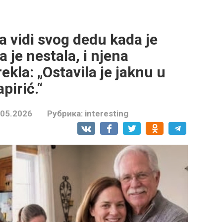
a vidi svog dedu kada je
 je nestala, i njena
rekla: „Ostavila je jaknu u
pirić.“
.05.2026
Рубрика:
interesting