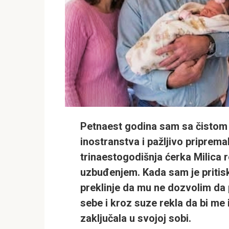
Petnaest godina sam sa čistom 
inostranstva i pažljivo priprem
trinaestogodišnja ćerka Milica
uzbuđenjem. Kada sam je pritisk
preklinje da mu ne dozvolim da 
sebe i kroz suze rekla da bi me
zaključala u svojoj sobi.