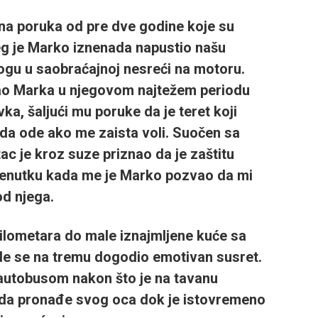
na poruka od pre dve godine koje su
eg je Marko iznenada napustio našu
ogu u saobraćajnoj nesreći na motoru.
ao Marka u njegovom najtežem periodu
ka, šaljući mu poruke da je teret koji
i da ode ako me zaista voli. Suočen sa
c je kroz suze priznao da je zaštitu
renutku kada me je Marko pozvao da mi
od njega.
ilometara do male iznajmljene kuće sa
de se na tremu dogodio emotivan susret.
 autobusom nakon što je na tavanu
 da pronađe svog oca dok je istovremeno