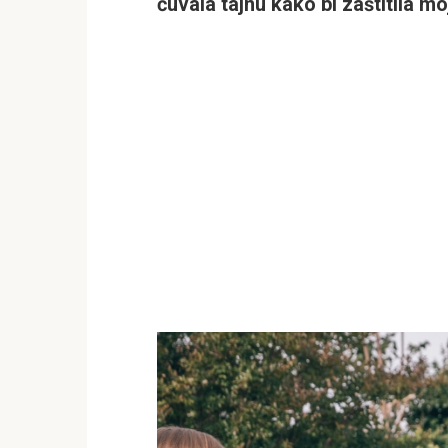
čuvala tajnu kako bi zaštitila m