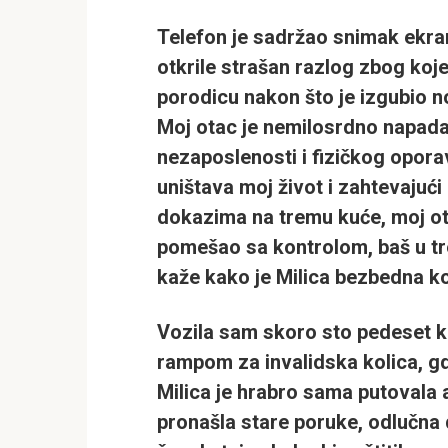
Telefon je sadržao snimak ekra
otkrile strašan razlog zbog koj
porodicu nakon što je izgubio n
Moj otac je nemilosrdno napad
nezaposlenosti i fizičkog oporav
uništava moj život i zahtevajuć
dokazima na tremu kuće, moj ota
pomešao sa kontrolom, baš u t
kaže kako je Milica bezbedna k
Vozila sam skoro sto pedeset k
rampom za invalidska kolica, g
Milica je hrabro sama putovala
pronašla stare poruke, odlučna