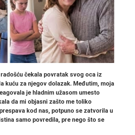
radošću čekala povratak svog oca iz
ala kuću za njegov dolazak. Međutim, moja
 reagovala je hladnim užasom umesto
ala da mi objasni zašto me toliko
prespava kod nas, potpuno se zatvorila u
 istina samo povredila, pre nego što se