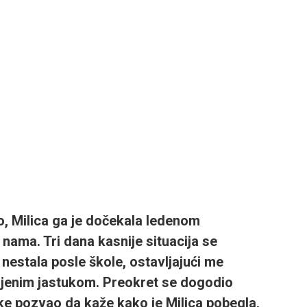
o, Milica ga je dočekala ledenom
nama. Tri dana kasnije situacija se
nestala posle škole, ostavljajući me
njenim jastukom. Preokret se dogodio
ke pozvao da kaže kako je Milica pobegla,