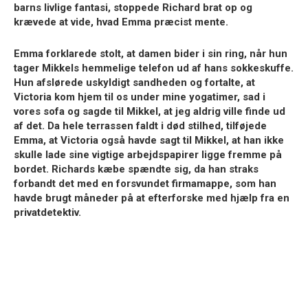
barns livlige fantasi, stoppede Richard brat op og
krævede at vide, hvad Emma præcist mente.
Emma forklarede stolt, at damen bider i sin ring, når hun
tager Mikkels hemmelige telefon ud af hans sokkeskuffe.
Hun afslørede uskyldigt sandheden og fortalte, at
Victoria kom hjem til os under mine yogatimer, sad i
vores sofa og sagde til Mikkel, at jeg aldrig ville finde ud
af det. Da hele terrassen faldt i død stilhed, tilføjede
Emma, at Victoria også havde sagt til Mikkel, at han ikke
skulle lade sine vigtige arbejdspapirer ligge fremme på
bordet. Richards kæbe spændte sig, da han straks
forbandt det med en forsvundet firmamappe, som han
havde brugt måneder på at efterforske med hjælp fra en
privatdetektiv.