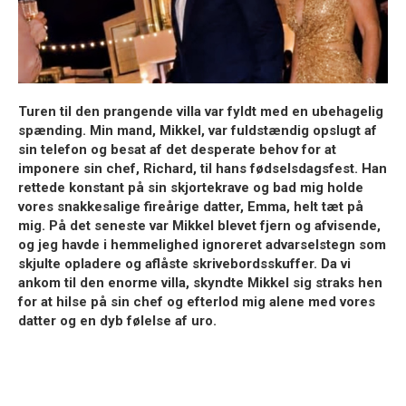
Turen til den prangende villa var fyldt med en ubehagelig
spænding. Min mand, Mikkel, var fuldstændig opslugt af
sin telefon og besat af det desperate behov for at
imponere sin chef, Richard, til hans fødselsdagsfest. Han
rettede konstant på sin skjortekrave og bad mig holde
vores snakkesalige fireårige datter, Emma, helt tæt på
mig. På det seneste var Mikkel blevet fjern og afvisende,
og jeg havde i hemmelighed ignoreret advarselstegn som
skjulte opladere og aflåste skrivebordsskuffer. Da vi
ankom til den enorme villa, skyndte Mikkel sig straks hen
for at hilse på sin chef og efterlod mig alene med vores
datter og en dyb følelse af uro.