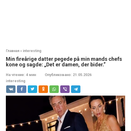
Главная
»
interesting
Min fireårige datter pegede på min mands chefs
kone og sagde: „Det er damen, der bider.“
На чтение:
4 мин
Опубликовано:
21.05.2026
interesting