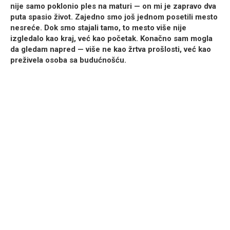
nije samo poklonio ples na maturi — on mi je zapravo dva
puta spasio život. Zajedno smo još jednom posetili mesto
nesreće. Dok smo stajali tamo, to mesto više nije
izgledalo kao kraj, već kao početak. Konačno sam mogla
da gledam napred — više ne kao žrtva prošlosti, već kao
preživela osoba sa budućnošću.