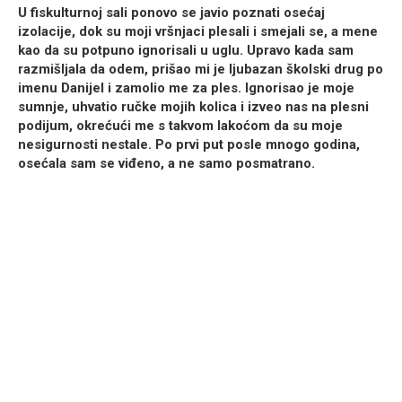
U fiskulturnoj sali ponovo se javio poznati osećaj
izolacije, dok su moji vršnjaci plesali i smejali se, a mene
kao da su potpuno ignorisali u uglu. Upravo kada sam
razmišljala da odem, prišao mi je ljubazan školski drug po
imenu Danijel i zamolio me za ples. Ignorisao je moje
sumnje, uhvatio ručke mojih kolica i izveo nas na plesni
podijum, okrećući me s takvom lakoćom da su moje
nesigurnosti nestale. Po prvi put posle mnogo godina,
osećala sam se viđeno, a ne samo posmatrano.