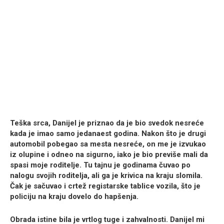
Teška srca, Danijel je priznao da je bio svedok nesreće
kada je imao samo jedanaest godina. Nakon što je drugi
automobil pobegao sa mesta nesreće, on me je izvukao
iz olupine i odneo na sigurno, iako je bio previše mali da
spasi moje roditelje. Tu tajnu je godinama čuvao po
nalogu svojih roditelja, ali ga je krivica na kraju slomila.
Čak je sačuvao i crtež registarske tablice vozila, što je
policiju na kraju dovelo do hapšenja.
Obrada istine bila je vrtlog tuge i zahvalnosti. Danijel mi