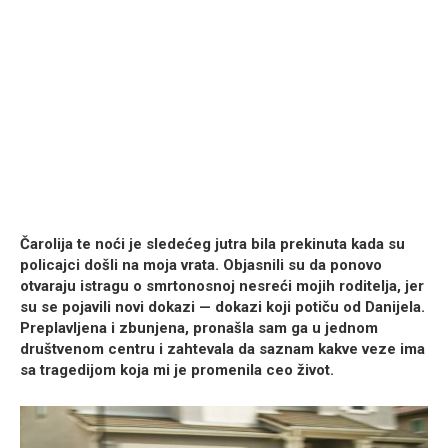
Čarolija te noći je sledećeg jutra bila prekinuta kada su
policajci došli na moja vrata. Objasnili su da ponovo
otvaraju istragu o smrtonosnoj nesreći mojih roditelja, jer
su se pojavili novi dokazi — dokazi koji potiču od Danijela.
Preplavljena i zbunjena, pronašla sam ga u jednom
društvenom centru i zahtevala da saznam kakve veze ima
sa tragedijom koja mi je promenila ceo život.