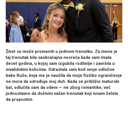
Život se može promeniti u jednom trenutku. Za mene je
taj trenutak bila saobraćajna nesreća kada sam imala
deset godina, u kojoj sam izgubila roditelje i završila u
invalidskim kolicima. Odrastala sam kod svoje odlučne
bake Ruže, koja me je naučila da moje fizičko ograničenje
ne mora da određuje moj duh. Kada se približio maturski
bal, odlučila sam da odem — ne zbog romantike, već
jednostavno da doživim važan trenutak koji nisam želela
da propustim.