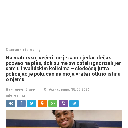
Главная
»
interesting
Na maturskoj večeri me je samo jedan dečak
pozvao na ples, dok su me svi ostali ignorisali jer
sam u invalidskim kolicima – sledećeg jutra
policajac je pokucao na moja vrata i otkrio istinu
o njemu
На чтение:
3 мин
Опубликовано:
18.05.2026
interesting