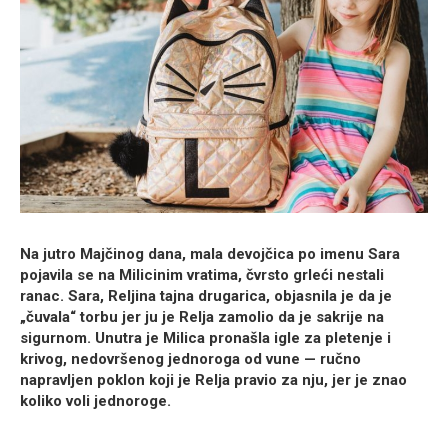
Na jutro Majčinog dana, mala devojčica po imenu Sara
pojavila se na Milicinim vratima, čvrsto grleći nestali
ranac. Sara, Reljina tajna drugarica, objasnila je da je
„čuvala“ torbu jer ju je Relja zamolio da je sakrije na
sigurnom. Unutra je Milica pronašla igle za pletenje i
krivog, nedovršenog jednoroga od vune — ručno
napravljen poklon koji je Relja pravio za nju, jer je znao
koliko voli jednoroge.