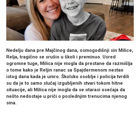
Nedelju dana pre Majčinog dana, osmogodišnji sin Milice,
Relja, tragično se srušio u školi i preminuo. Usred
ogromne tuge, Milica nije mogla da prestane da razmišlja
o tome kako je Reljin ranac sa Spajdermenom nestao
istog dana kada je umro. Školsko osoblje i policija tvrdili
su da je to samo slučaj izgubljenih stvari tokom hitne
situacije, ali Milica nije mogla da se otarasi osećaja da
nešto nedostaje u priči o poslednjim trenucima njenog
sina.