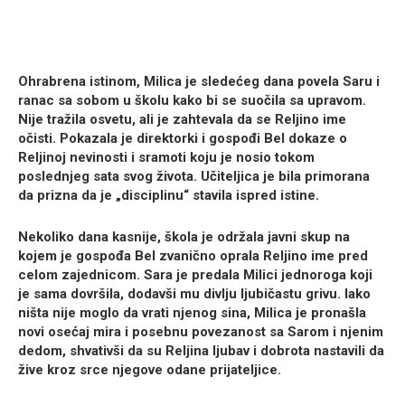
Ohrabrena istinom, Milica je sledećeg dana povela Saru i
ranac sa sobom u školu kako bi se suočila sa upravom.
Nije tražila osvetu, ali je zahtevala da se Reljino ime
očisti. Pokazala je direktorki i gospođi Bel dokaze o
Reljinoj nevinosti i sramoti koju je nosio tokom
poslednjeg sata svog života. Učiteljica je bila primorana
da prizna da je „disciplinu“ stavila ispred istine.
Nekoliko dana kasnije, škola je održala javni skup na
kojem je gospođa Bel zvanično oprala Reljino ime pred
celom zajednicom. Sara je predala Milici jednoroga koji
je sama dovršila, dodavši mu divlju ljubičastu grivu. Iako
ništa nije moglo da vrati njenog sina, Milica je pronašla
novi osećaj mira i posebnu povezanost sa Sarom i njenim
dedom, shvativši da su Reljina ljubav i dobrota nastavili da
žive kroz srce njegove odane prijateljice.