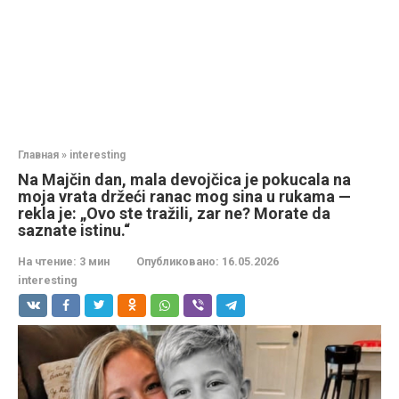
Главная
»
interesting
Na Majčin dan, mala devojčica je pokucala na
moja vrata držeći ranac mog sina u rukama —
rekla je: „Ovo ste tražili, zar ne? Morate da
saznate istinu.“
На чтение:
3 мин
Опубликовано:
16.05.2026
interesting