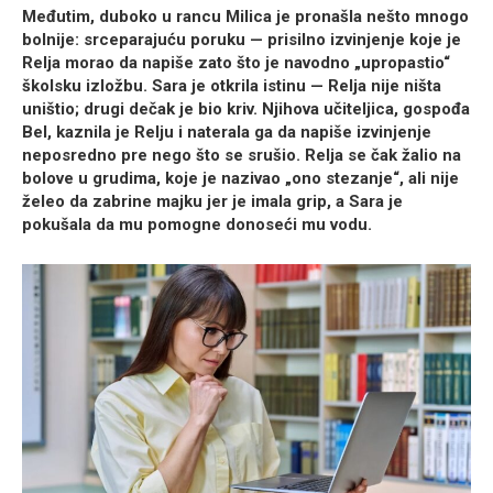
Međutim, duboko u rancu Milica je pronašla nešto mnogo
bolnije: srceparajuću poruku — prisilno izvinjenje koje je
Relja morao da napiše zato što je navodno „upropastio“
školsku izložbu. Sara je otkrila istinu — Relja nije ništa
uništio; drugi dečak je bio kriv. Njihova učiteljica, gospođa
Bel, kaznila je Relju i naterala ga da napiše izvinjenje
neposredno pre nego što se srušio. Relja se čak žalio na
bolove u grudima, koje je nazivao „ono stezanje“, ali nije
želeo da zabrine majku jer je imala grip, a Sara je
pokušala da mu pomogne donoseći mu vodu.