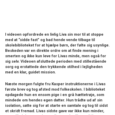
I videoen opfordrede en livlig Liva sin mor til at stoppe
med at “sidde fast” og bad hende vende tilbage til
skolebiblioteket for at hjælpe børn, der følte sig usynlige.
Beskeden var en direkte ordre om at finde mening i
smerten og ikke kun leve for Livas minde, men også for
sig selv. Videoen afsluttede perioden med stillestående
sorg og erstattede den trykkende stilhed i lejligheden
med en klar, guidet mission.
Næste morgen fulgte fru Kasper instruktionerne i Livas
første brev og tog afsted mod folkeskolen. I biblioteket
opdagede hun en ensom pige i en grå hættetrøje, som
mindede om hendes egen datter. Hun trådte ud af sin
isolation, satte sig for at starte en samtale og tog til sidst
et skridt fremad. Livas sidste gave var ikke kun minder,