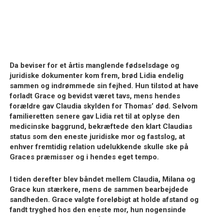
Da beviser for et årtis manglende fødselsdage og
juridiske dokumenter kom frem, brød Lidia endelig
sammen og indrømmede sin fejhed. Hun tilstod at have
forladt Grace og bevidst været tavs, mens hendes
forældre gav Claudia skylden for Thomas’ død. Selvom
familieretten senere gav Lidia ret til at oplyse den
medicinske baggrund, bekræftede den klart Claudias
status som den eneste juridiske mor og fastslog, at
enhver fremtidig relation udelukkende skulle ske på
Graces præmisser og i hendes eget tempo.
I tiden derefter blev båndet mellem Claudia, Milana og
Grace kun stærkere, mens de sammen bearbejdede
sandheden. Grace valgte foreløbigt at holde afstand og
fandt tryghed hos den eneste mor, hun nogensinde