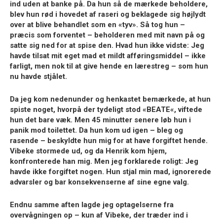
ind uden at banke på. Da hun så de mærkede beholdere,
blev hun rød i hovedet af raseri og beklagede sig højlydt
over at blive behandlet som en «tyv». Så tog hun –
præcis som forventet – beholderen med mit navn på og
satte sig ned for at spise den. Hvad hun ikke vidste: Jeg
havde tilsat mit eget mad et mildt afføringsmiddel – ikke
farligt, men nok til at give hende en lærestreg – som hun
nu havde stjålet.
Da jeg kom nedenunder og henkastet bemærkede, at hun
spiste noget, hvorpå der tydeligt stod «
BEATE
«, viftede
hun det bare væk. Men 45 minutter senere løb hun i
panik mod toilettet. Da hun kom ud igen – bleg og
rasende – beskyldte hun mig for at have forgiftet hende.
Vibeke stormede ud, og da Henrik kom hjem,
konfronterede han mig. Men jeg forklarede roligt: Jeg
havde ikke forgiftet nogen. Hun stjal min mad, ignorerede
advarsler og bar konsekvenserne af sine egne valg.
Endnu samme aften lagde jeg optagelserne fra
overvågningen op – kun af Vibeke, der træder ind i