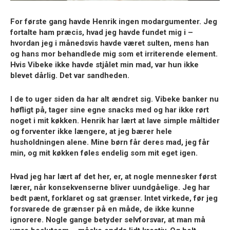
For første gang havde Henrik ingen modargumenter. Jeg
fortalte ham præcis, hvad jeg havde fundet mig i –
hvordan jeg i månedsvis havde været sulten, mens han
og hans mor behandlede mig som et irriterende element.
Hvis Vibeke ikke havde stjålet min mad, var hun ikke
blevet dårlig. Det var sandheden.
I de to uger siden da har alt ændret sig. Vibeke banker nu
høfligt på, tager sine egne snacks med og har ikke rørt
noget i mit køkken. Henrik har lært at lave simple måltider
og forventer ikke længere, at jeg bærer hele
husholdningen alene. Mine børn får deres mad, jeg får
min, og mit køkken føles endelig som mit eget igen.
Hvad jeg har lært af det her, er, at nogle mennesker først
lærer, når konsekvenserne bliver uundgåelige. Jeg har
bedt pænt, forklaret og sat grænser. Intet virkede, før jeg
forsvarede de grænser på en måde, de ikke kunne
ignorere. Nogle gange betyder selvforsvar, at man må