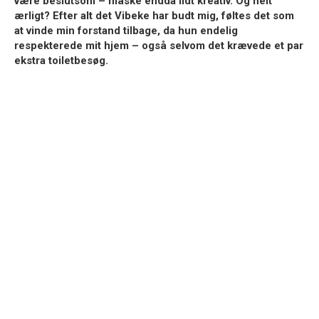
være beslutsom – måske endda lidt kreativ. Og helt
ærligt? Efter alt det Vibeke har budt mig, føltes det som
at vinde min forstand tilbage, da hun endelig
respekterede mit hjem – også selvom det krævede et par
ekstra toiletbesøg.