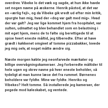
overdrev. Vibeke lo det væk og sagde, at hun ikke havde
set nogen navne på æskerne. Henrik påstod, at det var
en «ærlig fejl», og da Vibeke gik vredt ud efter min kritik,
spurgte han mig, hvad der «dog var galt med mig». Hvad
der var galt? Jeg var lige kommet hjem fra hospitalet, var
sulten, udmattet og blev behandlet som en belastning i
mit eget hjem, mens de to følte sig berettigede til at
spise hvert eneste måltid, jeg tilberedte. Efter at have
grædt i køkkenet omgivet af tomme pizzabakker, lovede
jeg mig selv, at noget måtte ændre sig.
Næste morgen købte jeg neonfarvede mærkater og
billige overvågningskameraer. Jeg forberedte måltider til
hele ugen og skrev navne på hver eneste beholder, så
tydeligt at man kunne læse det fra rummet. Børnenes
beholdere var fyldte. Mine var fyldte. Henriks og
Vibekes? Helt tomme. Så installerede jeg kameraer, der
pegede mod køleskabet, og ventede.