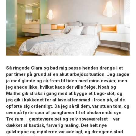
Så ringede
Clara
og bad mig passe hendes drenge i et
par timer på grund af en akut arbejdssituation. Jeg sagde
ja med glæde og så frem til tiden med mine nevøer, men
jeg anede ikke, hvilket kaos der ville følge.
Noah
og
Malthe
gik straks i gang med at bygge et Lego-slot, og
jeg gik i køkkenet for at lave aftensmad i troen på, at de
opførte sig ordentligt. Da jeg så til dem, var stuen tom, og
ovenpå førte spor af pangfarver til et chokerende syn:
Tre rum – gæsteværelset og selv soveværelset – var
dækket af kaotisk, farverig maling. Det helt nye
gulvtæppe og møblerne var ødelagt, og drengene stod