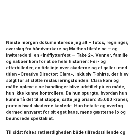
Næste morgen dokumenterede jeg alt – fotos, regninger,
overslag fra håndværkere og Malthes tilståelse – og
inviterede til en «Indflytterfest — Take 2». Venner, familie
og naboer kom for at se hele historien: Før- og
efterbilleder, en tidslinje over skaderne og et galleri med
titlen «Creative Director: Clara», inklusiv T-shirts, der blev
solgt for at støtte restaureringsfonden. Clara kom og
måtte opleve sine handlinger blive udstillet på en måde,
hun ikke kunne kontrollere. Da hun spurgte, hvordan hun
kunne få det til at stoppe, satte jeg prisen: 35.000 kroner,
præcis hvad skaderne kostede. Hun betalte og overtog
dermed ansvaret for sit eget kaos, mens gæsterne lo og
beundrede spektaklet.
Til sidst føltes retfærdigheden både tilfredsstillende og