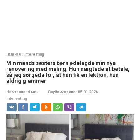
Главная
»
interesting
Min mands søsters børn ødelagde min nye
renovering med maling: Hun nægtede at betale,
så jeg sørgede for, at hun fik en lektion, hun
aldrig glemmer
На чтение:
4 мин
Опубликовано:
05.01.2026
interesting