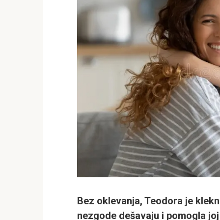
Bez oklevanja, Teodora je kleknu
nezgode dešavaju i pomogla joj d