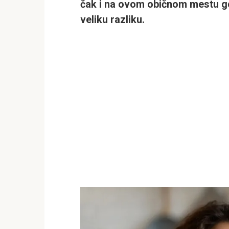
čak i na ovom običnom mestu gd
veliku razliku.