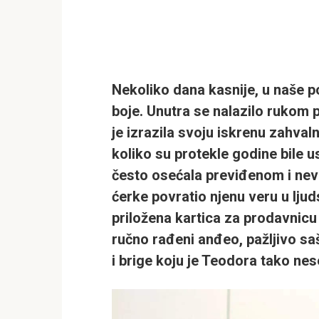
Nekoliko dana kasnije, u naše 
boje. Unutra se nalazilo rukom 
je izrazila svoju iskrenu zahval
koliko su protekle godine bile 
često osećala previđenom i nevi
ćerke povratio njenu veru u lju
priložena kartica za prodavnicu
ručno rađeni anđeo, pažljivo sa
i brige koju je Teodora tako nes