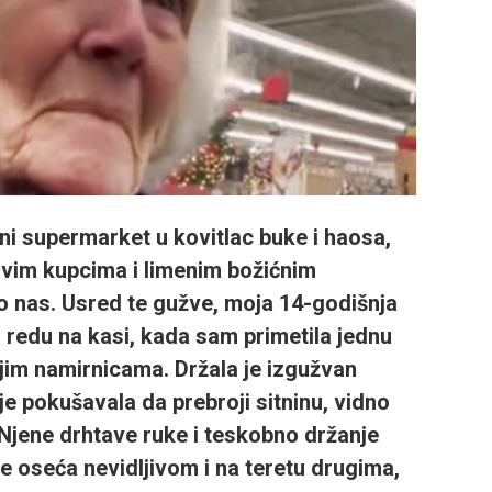
ni supermarket u kovitlac buke i haosa,
ivim kupcima i limenim božićnim
 nas. Usred te gužve, moja 14-godišnja
u redu na kasi, kada sam primetila jednu
ojim namirnicama. Držala je izgužvan
 je pokušavala da prebroji sitninu, vidno
 Njene drhtave ruke i teskobno držanje
se oseća nevidljivom i na teretu drugima,