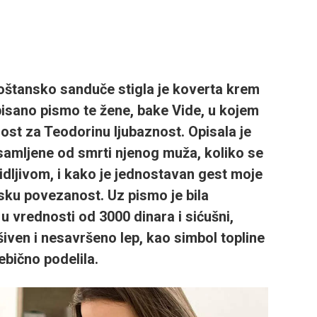
poštansko sanduče stigla je koverta krem
pisano pismo te žene,
bake Vide
, u kojem
nost za Teodorinu ljubaznost. Opisala je
usamljene od smrti njenog muža, koliko se
dljivom, i kako je jednostavan gest moje
dsku povezanost. Uz pismo je bila
 u vrednosti od
3000 dinara
i sićušni,
šiven i nesavršeno lep, kao simbol topline
ebično podelila.