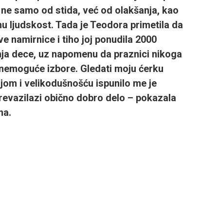
 ne samo od stida, već od olakšanja, kao
u ljudskost. Tada je Teodora primetila da
 namirnice i tiho joj ponudila
2000
nja dece, uz napomenu da praznici nikoga
 nemoguće izbore. Gledati moju ćerku
om i velikodušnošću ispunilo me je
 prevazilazi obično dobro delo – pokazala
na.