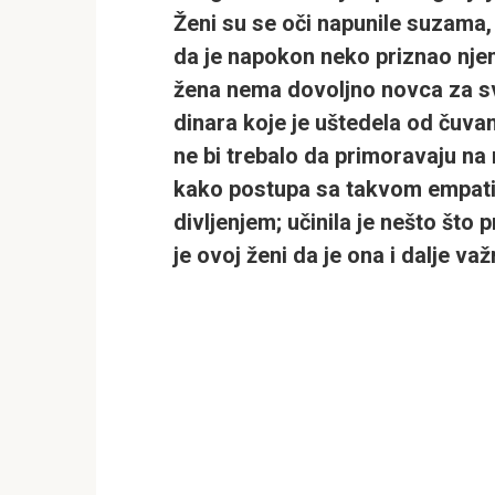
Ženi su se oči napunile suzama,
da je napokon neko priznao njen
žena nema dovoljno novca za sve
dinara
koje je uštedela od čuva
ne bi trebalo da primoravaju na
kako postupa sa takvom empatij
divljenjem; učinila je nešto što
je ovoj ženi da je ona i dalje važ