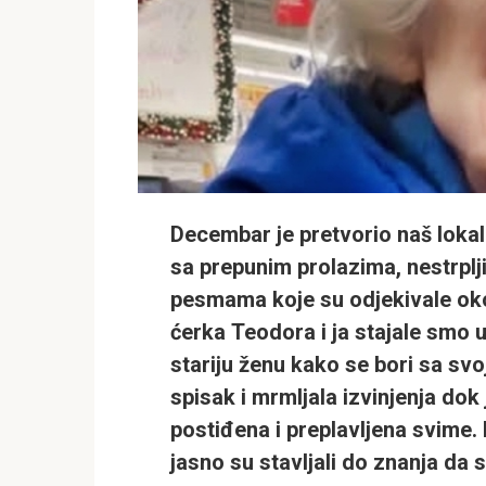
Decembar je pretvorio naš lokal
sa prepunim prolazima, nestrplj
pesmama koje su odjekivale oko
ćerka
Teodora
i ja stajale smo 
stariju ženu kako se bori sa sv
spisak i mrmljala izvinjenja dok
postiđena i preplavljena svime.
jasno su stavljali do znanja da 