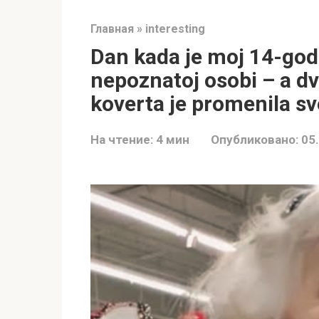
Главная
»
interesting
Dan kada je moj 14-godi
nepoznatoj osobi – a dv
koverta je promenila sv
На чтение:
4 мин
Опубликовано:
05