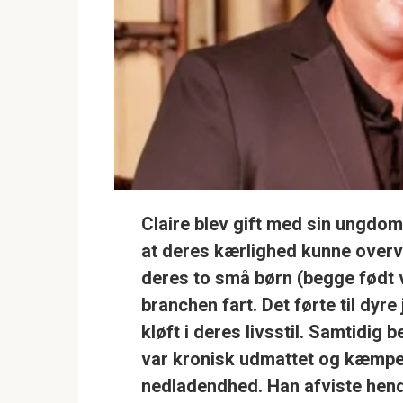
Claire blev gift med sin ungdom
at deres kærlighed kunne over
deres to små børn (begge født v
branchen fart. Det førte til dyr
kløft i deres livsstil. Samtidig
var kronisk udmattet og kæmp
nedladendhed. Han afviste hend