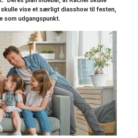
.” Deres plan indebar, at Rachel skulle
kulle vise et særligt diasshow til festen,
ede som udgangspunkt.