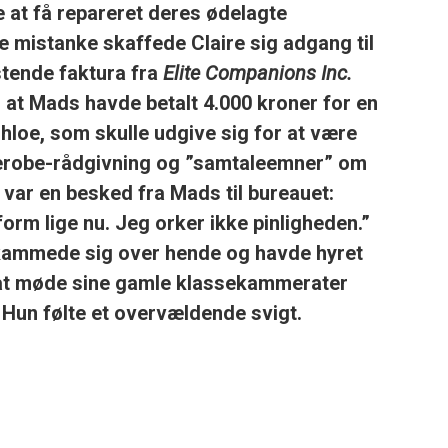
 at få repareret deres ødelagte
mistanke skaffede Claire sig adgang til
tende faktura fra
Elite Companions Inc.
, at Mads havde betalt 4.000 kroner for en
hloe, som skulle udgive sig for at være
erobe-rådgivning og ”samtaleemner” om
d var en besked fra Mads til bureauet:
form lige nu. Jeg orker ikke pinligheden.”
skammede sig over hende og havde hyret
r at møde sine gamle klassekammerater
Hun følte et overvældende svigt.