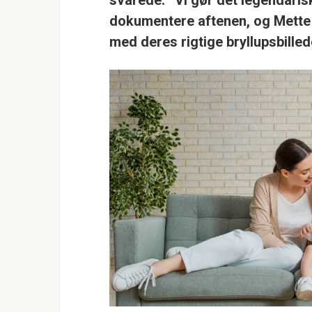
svarede: ”Vi gør det legendarisk
dokumentere aftenen, og Mette s
med deres rigtige bryllupsbill