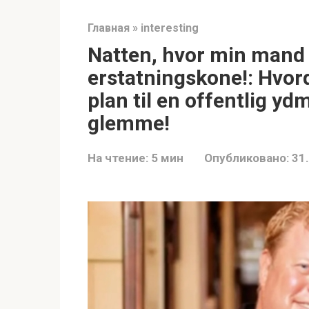
Главная
»
interesting
Natten, hvor min mand
erstatningskone!: Hvor
plan til en offentlig ydm
glemme!
На чтение:
5 мин
Опубликовано:
31