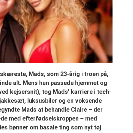
skæreste, Mads, som 23-årig i troen på,
vinde alt. Mens hun passede hjemmet og
ed kejsersnit), tog Mads’ karriere i tech-
e jakkesæt, luksusbiler og en voksende
 begyndte Mads at behandle Claire – der
ede med efterfødselskroppen – med
es bønner om basale ting som nyt tøj