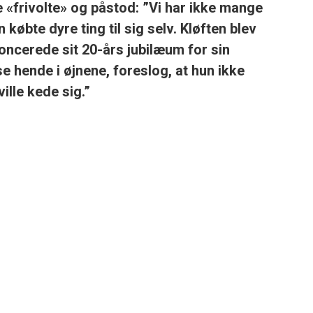
 «frivolte» og påstod: ”Vi har ikke mange
øbte dyre ting til sig selv. Kløften blev
oncerede sit 20-års jubilæum for sin
 hende i øjnene, foreslog, at hun ikke
ille kede sig.”