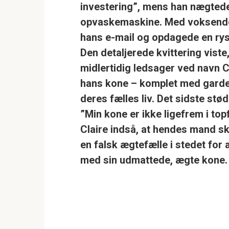
investering”, mens han nægtede
opvaskemaskine. Med voksende 
hans e-mail og opdagede en rys
Den detaljerede kvittering viste
midlertidig ledsager ved navn C
hans kone – komplet med gard
deres fælles liv. Det sidste stø
”Min kone er ikke ligefrem i top
Claire indså, at hendes mand 
en falsk ægtefælle i stedet fo
med sin udmattede, ægte kone. 