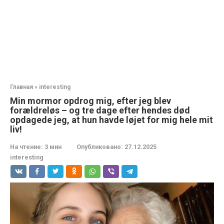
Главная
»
interesting
Min mormor opdrog mig, efter jeg blev
forældreløs – og tre dage efter hendes død
opdagede jeg, at hun havde løjet for mig hele mit
liv!
На чтение:
3 мин
Опубликовано:
27.12.2025
interesting