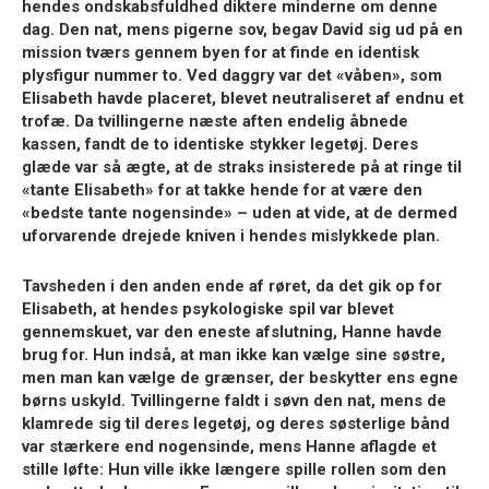
hendes ondskabsfuldhed diktere minderne om denne
dag. Den nat, mens pigerne sov, begav David sig ud på en
mission tværs gennem byen for at finde en identisk
plysfigur nummer to. Ved daggry var det «våben», som
Elisabeth havde placeret, blevet neutraliseret af endnu et
trofæ. Da tvillingerne næste aften endelig åbnede
kassen, fandt de to identiske stykker legetøj. Deres
glæde var så ægte, at de straks insisterede på at ringe til
«tante Elisabeth» for at takke hende for at være den
«bedste tante nogensinde» – uden at vide, at de dermed
uforvarende drejede kniven i hendes mislykkede plan.
Tavsheden i den anden ende af røret, da det gik op for
Elisabeth, at hendes psykologiske spil var blevet
gennemskuet, var den eneste afslutning, Hanne havde
brug for. Hun indså, at man ikke kan vælge sine søstre,
men man kan vælge de grænser, der beskytter ens egne
børns uskyld. Tvillingerne faldt i søvn den nat, mens de
klamrede sig til deres legetøj, og deres søsterlige bånd
var stærkere end nogensinde, mens Hanne aflagde et
stille løfte: Hun ville ikke længere spille rollen som den