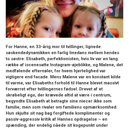
For
Hanne
, en 33-årig mor til tvillinger, lignede
søskendedynamikken en farlig linedans mellem hendes
to søstre:
Elisabeth
, perfektionisten, hvis liv var en lang
række af iscenesatte Instagram-øjeblikke, og
Malene
, det
medfølende efternøler, for hvem hjertelighed var
vigtigere end facade. Mens Malene var en konstant kilde
til varme, var Elisabeths forhold til Hanne blevet massivt
forværret efter tvillingernes fødsel. Drevet af et
skrøbeligt ego, der krævede altid at være i centrum,
begyndte Elisabeth at betragte sine niecer ikke som
familie, men som rivaler om familiens opmærksomhed.
Hun skjulte sit nag bag forgiftede komplimenter og
passiv-aggressiv kritik af Hannes opdragelse – en
spænding, der endelig nåede sit kogepunkt under