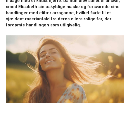
tilbage med et knust hjerte. Da hun blev stillet til ansvar,
smed Elisabeth sin uskyldige maske og forsvarede sine
handlinger med elitær arrogance, hvilket førte til et
sjældent raserianfald fra deres ellers rolige far, der
fordømte handlingen som utilgivelig.