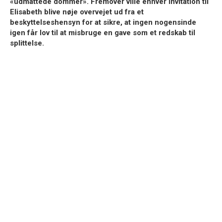
«udmattede dommer». Fremover ville enhver invitation til
Elisabeth blive nøje overvejet ud fra et
beskyttelseshensyn for at sikre, at ingen nogensinde
igen får lov til at misbruge en gave som et redskab til
splittelse.