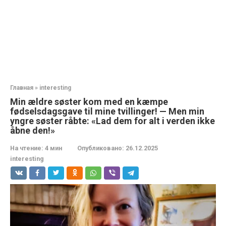
Главная
»
interesting
Min ældre søster kom med en kæmpe
fødselsdagsgave til mine tvillinger! — Men min
yngre søster råbte: «Lad dem for alt i verden ikke
åbne den!»
На чтение:
4 мин
Опубликовано:
26.12.2025
interesting