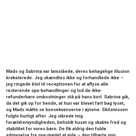
Mads og Sabrina var lamslåede; deres behagelige illusion
krakelerede. Jeg skændtes ikke og forhandlede ikke –
jeg ringede blot til receptionen for at aflyse alle
resterende spa-behandlinger og lod de ikke-
refunderbare omkostninger stå på hans kort. Sabrina gik,
da det gik op for hende, at hun var blevet ført bag lyset,
og Mads måtte se konsekvenserne i øjnene. Skilsmissen
fulgte hurtigt efter. Jeg sikrede mig
forældremyndigheden, beholdt huset og skabte fred og
stabilitet for vores børn. De fik aldrig den fulde
ydmygelse fra spa-mødet at vide – den tilhørte mig.