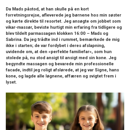
Da Mads påstod, at han skulle på en kort
forretningsrejse, afleverede jeg børnene hos min søster
og kørte direkte til resortet. Jeg ansøgte om jobbet som
vikar-massør, beviste hurtigt min erfaring fra tidligere og
blev tildelt parmassagen klokken 16:00 – Mads og
Sabrina. Da jeg trådte ind i rummet, bemærkede de mig
ikke i starten; de var fordybet i deres afslapning,
uvidende om, at den «perfekte familiefar», som hun
stolede på, nu stod ansigt til ansigt med sin kone. Jeg
begyndte massagen og bevarede min professionelle
facade, indtil jeg roligt afslørede, at jeg var Signe, hans
kone, og lagde alle løgnene, affæren og svigtet frem i
lyset.