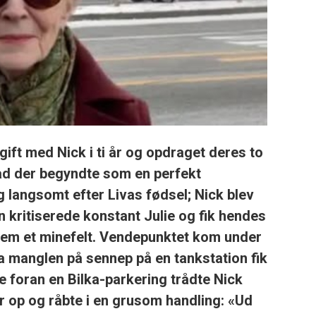
 gift med
Nick
i ti år og opdraget deres to
ad der begyndte som en perfekt
 langsomt efter Livas fødsel; Nick blev
n kritiserede konstant Julie og fik hendes
nnem et minefelt. Vendepunktet kom under
a manglen på sennep på en tankstation fik
ge foran en Bilka-parkering trådte Nick
r op og råbte i en grusom handling:
«Ud