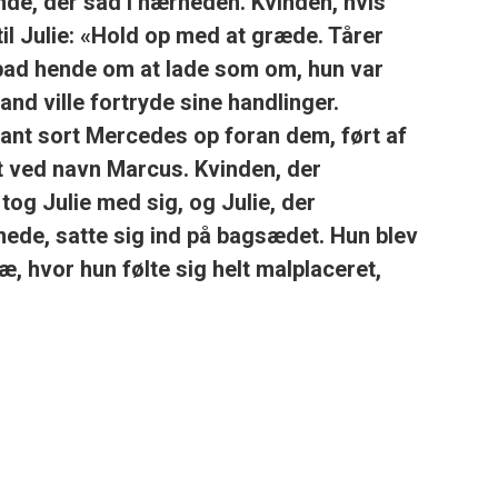
vinde, der sad i nærheden. Kvinden, hvis
il Julie:
«Hold op med at græde. Tårer
bad hende om at lade som om, hun var
d ville fortryde sine handlinger.
gant sort Mercedes op foran dem, ført af
t ved navn
Marcus
. Kvinden, der
, tog Julie med sig, og Julie, der
mede, satte sig ind på bagsædet. Hun blev
æ, hvor hun følte sig helt malplaceret,