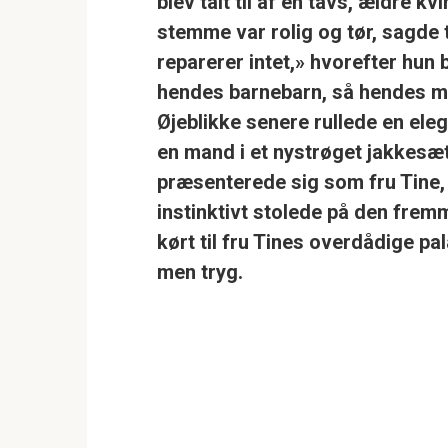
blev talt til af en tavs, ældre k
stemme var rolig og tør, sagde t
reparerer intet,»
hvorefter hun 
hendes barnebarn, så hendes man
Øjeblikke senere rullede en ele
en mand i et nystrøget jakkesæ
præsenterede sig som
fru Tine
instinktivt stolede på den frem
kørt til fru Tines overdådige pal
men tryg.