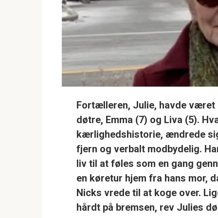
Fortælleren,
Julie
, havde været
døtre,
Emma (7)
og
Liva (5)
. Hv
kærlighedshistorie, ændrede sig
fjern og verbalt modbydelig. Ha
liv til at føles som en gang ge
en køretur hjem fra hans mor, d
Nicks vrede til at koge over. Li
hårdt på bremsen, rev Julies dø