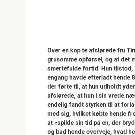
Over en kop te afslørede fru Ti
grusomme opførsel, og at det
smertefulde fortid. Hun tilstod
engang havde efterladt hende 8
der førte til, at hun udholdt yd
afslørede, at hun i sin vrede næs
endelig fandt styrken til at fo
med sig, hvilket købte hende fr
at
«spilde sin tid på en, der bry
og bad hende overveje, hvad he