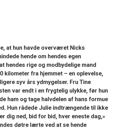
ne, at hun havde overværet Nicks
 mindede hende om hendes egen
, at hendes rige og modbydelige mand
0 kilometer fra hjemmet – en oplevelse,
erligere syv års ydmygelser. Fru Tine
ten var endt i en frygtelig ulykke, før hun
rlade ham og tage halvdelen af hans formue
ed. Hun rådede Julie indtrængende til ikke
der dig ned, bid for bid, hver eneste dag,»
ndes døtre lærte ved at se hende