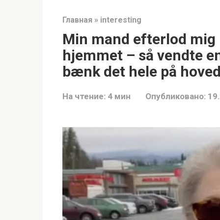
Главная
»
interesting
Min mand efterlod mig 
hjemmet – så vendte en
bænk det hele på hovede
На чтение:
4 мин
Опубликовано:
19