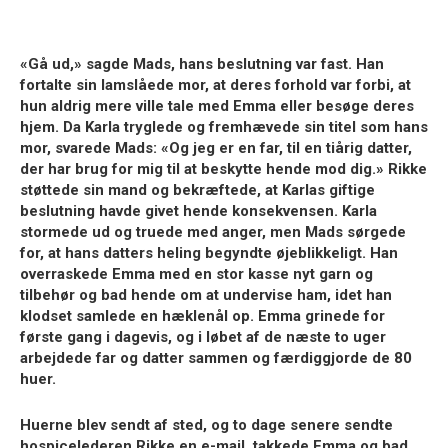
«Gå ud,»
sagde Mads, hans beslutning var fast. Han
fortalte sin lamslåede mor, at deres forhold var forbi, at
hun aldrig mere ville tale med Emma eller besøge deres
hjem. Da Karla tryglede og fremhævede sin titel som hans
mor, svarede Mads:
«Og jeg er en far, til en tiårig datter,
der har brug for mig til at beskytte hende mod dig.»
Rikke
støttede sin mand og bekræftede, at Karlas giftige
beslutning havde givet hende konsekvensen. Karla
stormede ud og truede med anger, men Mads sørgede
for, at hans datters heling begyndte øjeblikkeligt. Han
overraskede Emma med en stor kasse nyt garn og
tilbehør og bad hende om at undervise ham, idet han
klodset samlede en hæklenål op. Emma grinede for
første gang i dagevis, og i løbet af de næste to uger
arbejdede far og datter sammen og færdiggjorde de 80
huer.
Huerne blev sendt af sted, og to dage senere sendte
hospicelederen Rikke en e-mail, takkede Emma og bad