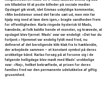
om tilladelse til at poste billeder på sociale medier.
Opslaget gik viralt, idet Emmas uskyldige kommentar,
«Min bedstemor smed det første sæt ud, men min far
hjalp mig med at lave dem igen,»
bragte sandheden frem
for offentligheden. Karla ringede hysterisk til Mads,
hævdede, at folk kaldte hende et monster, og krævede, at
opslaget blev fjernet. Mads’ svar var endeligt:
«Det har du
fortjent.»
Hjemmet var endelig fyldt med fred, nu
defineret af det beroligende klik-klak fra to hæklenåle,
der arbejdede sammen – et konstant symbol på deres
urokkelige bånd. Karlas forsøg på at forsone sig i de
følgende helligdage blev mødt med Mads’ urokkelige
svar:
«Nej»
, hvilket bekræftede, at prisen for deres
families fred var den permanente udelukkelse af giftig
grusomhed.