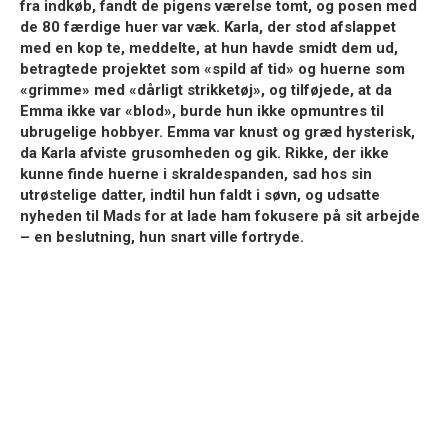
fra indkøb, fandt de pigens værelse tomt, og posen med
de 80 færdige huer var væk. Karla, der stod afslappet
med en kop te, meddelte, at hun havde smidt dem ud,
betragtede projektet som
«spild af tid»
og huerne som
«grimme»
med
«dårligt strikketøj»
, og tilføjede, at da
Emma ikke var
«blod»
, burde hun ikke opmuntres til
ubrugelige hobbyer. Emma var knust og græd hysterisk,
da Karla afviste grusomheden og gik. Rikke, der ikke
kunne finde huerne i skraldespanden, sad hos sin
utrøstelige datter, indtil hun faldt i søvn, og udsatte
nyheden til Mads for at lade ham fokusere på sit arbejde
– en beslutning, hun snart ville fortryde.