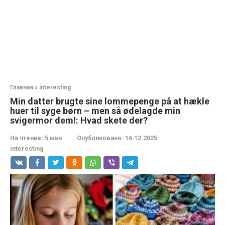
Главная
»
interesting
Min datter brugte sine lommepenge på at hækle
huer til syge børn – men så ødelagde min
svigermor dem!: Hvad skete der?
На чтение:
5 мин
Опубликовано:
16.12.2025
interesting