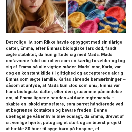
Det rolige liv, som
Rikke
havde opbygget med sin tiårige
datter,
Emma
, efter Emmas biologiske fars død, fandt
ægte stabilitet, da hun giftede sig med
Mads
. Mads
omfavnede fuldt ud rollen som en kærlig forælder og tog
sig af Emma på alle vigtige måder. Mads’ mor,
Karla
, var
dog en konstant kilde til giftighed og accepterede aldrig
Emma som ægte familie. Karlas sårende bemærkninger –
såsom at antyde, at Mads kun
«lod som om»
, Emma var
hans biologiske datter, eller den grusomme påmindelse
om, at Emma lignede hendes
«afdøde ægtemand»
–
skabte en iskold atmosfære, som parret håndterede ved
at begrænse kontakten og bevare freden. Denne
ubehagelige våbenhvile blev ødelagt, da Emma, drevet af
sit venlige hjerte, påtog sig et stort og ambitiøst projekt:
at hækle 80 huer til syge børn på hospice
, et