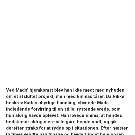
Ved Mads’ hjemkomst blev han ikke mødt med nyheden
om et afsluttet projekt, men med Emmas tårer. Da Rikke
beskrev Karlas uhyrlige handling,
stivnede Mads’
indledende forvirring til en stille, rystende vrede
, som
hun aldrig havde oplevet. Han lovede Emma, at hendes
bedstemor aldrig mere ville gøre hende ondt, og gik
derefter straks for at rydde op i situationen. Efter næsten
to timer vendte han tilbage og havde fundet hele posen