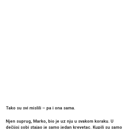
Tako su svi mislili – pa i ona sama.
Njen suprug,
Marko
, bio je uz nju u svakom koraku. U
dečijoj sobi stajao je samo jedan krevetac. Kupili su samo