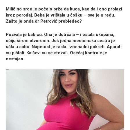
Miličino srce je počelo brže da kuca, kao da i ono prolazi
kroz porođaj. Beba je vrištala u ćošku – sve je u redu.
Zašto je onda dr Petrović prebledeo?
Pozvala je babicu. Ona je dotrčala – i ostala ukopana,
očiju širom otvorenih. Još jedna medicinska sestra je
ušla u sobu. Napetost je rasla. Iznenadni pokreti. Aparati
su pištali. Kaiševi su se stezali. Osećaj kontrole je
nestajao.