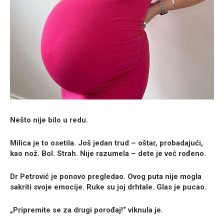
Nešto nije bilo u redu.
Milica je to osetila. Još jedan trud – oštar, probadajući,
kao nož. Bol. Strah. Nije razumela – dete je već rođeno.
Dr Petrović je ponovo pregledao. Ovog puta nije mogla
sakriti svoje emocije. Ruke su joj drhtale. Glas je pucao.
„Pripremite se za
drugi porođaj
!“ viknula je.