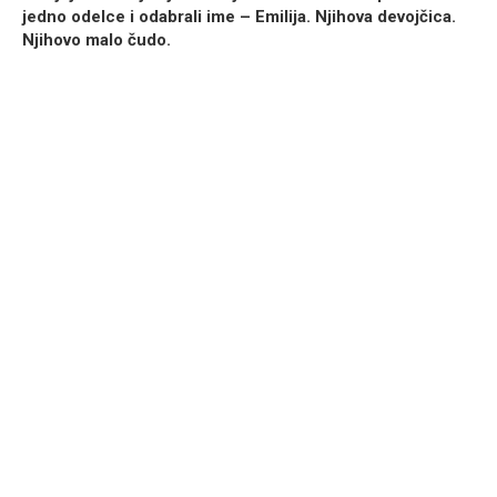
jedno odelce i odabrali ime –
Emilija
. Njihova devojčica.
Njihovo malo čudo.