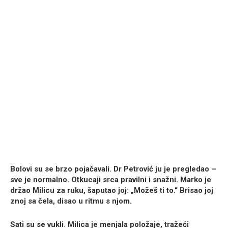
Bolovi su se brzo pojačavali. Dr Petrović ju je pregledao –
sve je normalno. Otkucaji srca pravilni i snažni. Marko je
držao Milicu za ruku, šaputao joj: „Možeš ti to.“ Brisao joj
znoj sa čela, disao u ritmu s njom.
Sati su se vukli. Milica je menjala položaje, tražeći