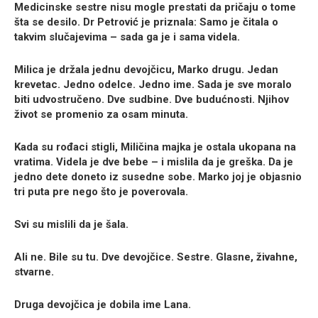
Medicinske sestre nisu mogle prestati da pričaju o tome
šta se desilo. Dr Petrović je priznala: Samo je čitala o
takvim slučajevima – sada ga je i sama videla.
Milica je držala jednu devojčicu, Marko drugu. Jedan
krevetac. Jedno odelce. Jedno ime. Sada je sve moralo
biti udvostručeno. Dve sudbine. Dve budućnosti. Njihov
život se promenio za osam minuta.
Kada su rođaci stigli, Miličina majka je ostala ukopana na
vratima. Videla je dve bebe – i mislila da je greška. Da je
jedno dete doneto iz susedne sobe. Marko joj je objasnio
tri puta pre nego što je poverovala.
Svi su mislili da je šala.
Ali ne. Bile su tu. Dve devojčice. Sestre. Glasne, živahne,
stvarne.
Druga devojčica je dobila ime
Lana
.