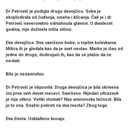
Dr Petrović je podigla drugu devojčicu. Soba je
eksplodirala od čuđenja, smeha i klicanja. Čak je i dr
Petrović neverovatno odmahnula glavom. U dvadeset
godina, nije doživela ništa slično.
Dve devojčice. Dve savršene bebe, u toplim kolevkama.
Milica ih je gledala kao da je svet nestao. Marko je išao od
jedne do druge, dodirujući ih, kao da se plašio da će
nestati.
Bilo je nezamislivo.
Dr Petrović je objasnila: Druga devojčica je bila skrivena
iza prve svih devet meseci. Savršeno. Nijedan ultrazvuk
je nije otkrio. Veliki stomak? Nije amnionska tečnost. Bila
je to ona. Snažni pokreti na dva mesta? Zbog toga.
Dva života. Usklađeno kucaju.