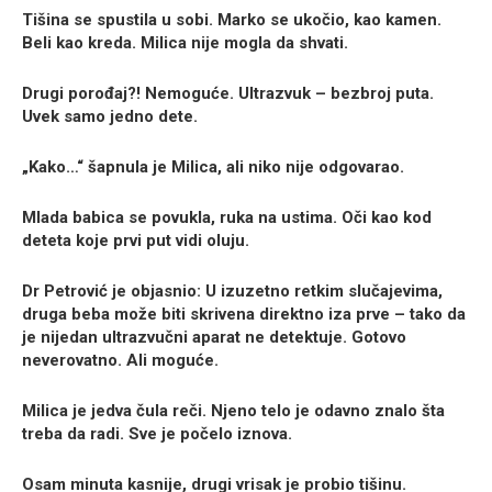
Tišina se spustila u sobi. Marko se ukočio, kao kamen.
Beli kao kreda. Milica nije mogla da shvati.
Drugi porođaj?! Nemoguće. Ultrazvuk – bezbroj puta.
Uvek samo jedno dete.
„Kako…“ šapnula je Milica, ali niko nije odgovarao.
Mlada babica se povukla, ruka na ustima. Oči kao kod
deteta koje prvi put vidi oluju.
Dr Petrović je objasnio: U izuzetno retkim slučajevima,
druga beba može biti skrivena direktno iza prve – tako da
je nijedan ultrazvučni aparat ne detektuje. Gotovo
neverovatno. Ali moguće.
Milica je jedva čula reči. Njeno telo je odavno znalo šta
treba da radi. Sve je počelo iznova.
Osam minuta kasnije, drugi vrisak je probio tišinu.