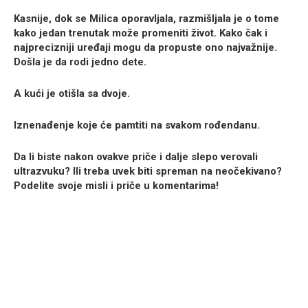
Kasnije, dok se Milica oporavljala, razmišljala je o tome
kako jedan trenutak može promeniti život. Kako čak i
najprecizniji uređaji mogu da propuste ono najvažnije.
Došla je da rodi jedno dete.
A kući je otišla sa dvoje.
Iznenađenje koje će pamtiti na svakom rođendanu.
Da li biste nakon ovakve priče i dalje slepo verovali
ultrazvuku? Ili treba uvek biti spreman na neočekivano?
Podelite svoje misli i priče u komentarima!