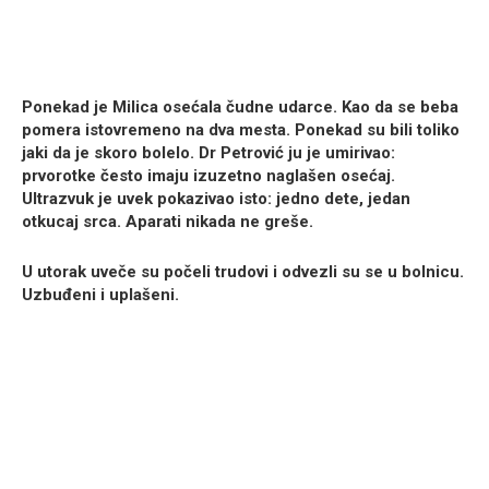
Ponekad je Milica osećala čudne udarce. Kao da se beba
pomera istovremeno na dva mesta. Ponekad su bili toliko
jaki da je skoro bolelo. Dr
Petrović
ju je umirivao:
prvorotke često imaju izuzetno naglašen osećaj.
Ultrazvuk je uvek pokazivao isto: jedno dete, jedan
otkucaj srca. Aparati nikada ne greše.
U utorak uveče su počeli trudovi i odvezli su se u bolnicu.
Uzbuđeni i uplašeni.