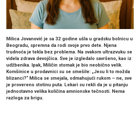
Milica Jovanović
je sa 32 godine ušla u gradsku bolnicu u
Beogradu, spremna da rodi svoje prvo dete. Njena
trudnoća je tekla bez problema. Na svakom ultrazvuku se
videla zdrava devojčica. Sve je izgledalo savršeno, kao iz
udžbenika. Ipak, Miličin stomak je bio neobično velik.
Komšinice u prodavnici su se smešile: „Jesu li to možda
blizanci?“ Milica se smejala, odmahujući rukom – ne, sve
je provereno stotinu puta. Lekari su rekli da je u pitanju
jednostavno velika količina amnionske tečnosti. Nema
razloga za brigu.