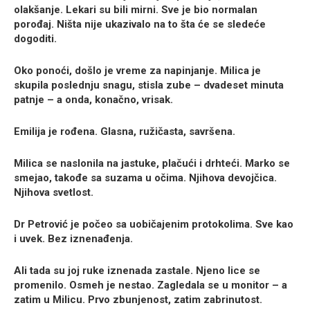
olakšanje. Lekari su bili mirni. Sve je bio normalan
porođaj. Ništa nije ukazivalo na to šta će se sledeće
dogoditi.
Oko ponoći, došlo je vreme za napinjanje. Milica je
skupila poslednju snagu, stisla zube – dvadeset minuta
patnje – a onda, konačno, vrisak.
Emilija
je rođena. Glasna, ružičasta, savršena.
Milica se naslonila na jastuke, plačući i drhteći. Marko se
smejao, takođe sa suzama u očima. Njihova devojčica.
Njihova svetlost.
Dr Petrović je počeo sa uobičajenim protokolima. Sve kao
i uvek. Bez iznenađenja.
Ali tada su joj ruke iznenada zastale. Njeno lice se
promenilo. Osmeh je nestao. Zagledala se u monitor – a
zatim u Milicu. Prvo zbunjenost, zatim zabrinutost.