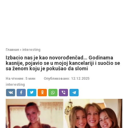
Главная
»
interesting
Izbacio nas je kao novorođenčad… Godinama
kasnije, pojavio se u mojoj kancelariji i suočio se
sa ženom koju je pokušao da slomi
На чтение:
5 мин
Опубликовано:
12.12.2025
interesting