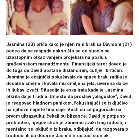
Jasmina (33) priča kako je njen rani brak sa Davidom (21)
počeo da se raspada nakon što se on suočio sa
uzastopnim otkazivanjem projekata na poslu u
građevinskom menadžmentu. Finansijski teret doveo je
do toga da David postane distanciran, ćutljiv i kritičan.
Jasmina je očajnički pokušavala da spase brak, radila je
dodatne smene i kuvala mu omiljena jela, uverena da će
ih ljubav izvući. Situacija je eskalirala kada je Jasmina
otkrila da je trudna. Umesto da proslavi „blagoslov“, David
je reagovao hladnom panikom, fokusirajući se isključivo
na njihove napete finansije. Vesti su se pogoršale na
prvom ultrazvuku: čekali su
blizance
. David je potpuno
prebledeo, njegov strah je zamenio svaki trag radosti, i
mentalno se
isključio
iz braka, odbijajući da razgovara o
trudnoći ili da dodirne Jasminin rastući stomak.