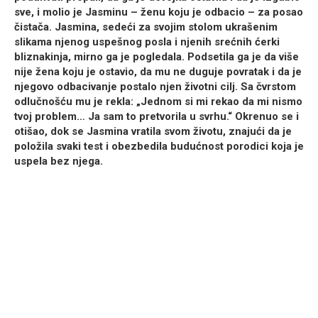
sve, i
molio
je Jasminu – ženu koju je odbacio – za posao
čistača. Jasmina, sedeći za svojim stolom ukrašenim
slikama njenog uspešnog posla i njenih srećnih ćerki
bliznakinja, mirno ga je pogledala. Podsetila ga je da više
nije žena koju je ostavio, da mu ne duguje povratak i da je
njegovo odbacivanje postalo njen
životni cilj
. Sa čvrstom
odlučnošću mu je rekla: „Jednom si mi rekao da mi nismo
tvoj problem…
Ja sam to pretvorila u svrhu
.“ Okrenuo se i
otišao, dok se Jasmina vratila svom životu, znajući da je
položila svaki test i obezbedila budućnost porodici koja je
uspela bez njega.