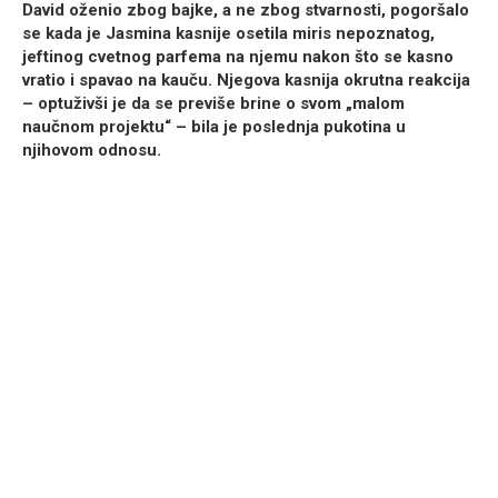
David oženio zbog bajke, a ne zbog stvarnosti, pogoršalo
se kada je Jasmina kasnije osetila miris
nepoznatog,
jeftinog cvetnog parfema
na njemu nakon što se kasno
vratio i spavao na kauču. Njegova kasnija okrutna reakcija
– optuživši je da se previše brine o svom „malom
naučnom projektu“ – bila je poslednja pukotina u
njihovom odnosu.