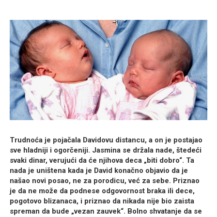
Trudnoća je pojačala Davidovu distancu, a on je postajao
sve hladniji i ogorčeniji. Jasmina se držala nade, štedeći
svaki dinar, verujući da će njihova deca „biti dobro“. Ta
nada je uništena kada je David konačno objavio da je
našao novi posao, ne za porodicu, već
za sebe
. Priznao
je da ne može da podnese odgovornost braka ili dece,
pogotovo blizanaca, i priznao da nikada nije bio zaista
spreman da bude „vezan zauvek“. Bolno shvatanje da se