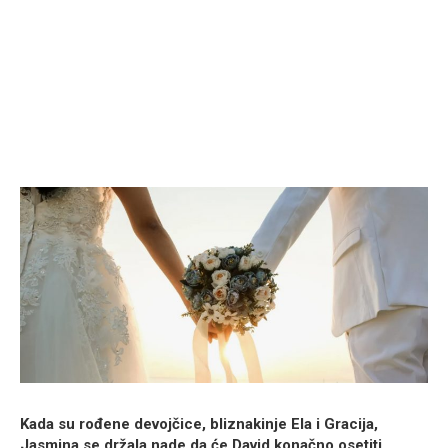
Kada su rođene devojčice, bliznakinje Ela i Gracija,
Jasmina se držala nade da će David konačno osetiti