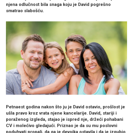
njena odlučnost bila snaga koju je David pogrešno
smatrao slabošću.
Petnaest godina nakon što ju je David ostavio, prošlost je
ušla pravo kroz vrata njene kancelarije. David, stariji i
poraženog izgleda, stajao je ispred nje, držeći pohabani
CV i molećivo gledajući. Priznao je da su mu poslovni
poduhvati propali, da ga je devojka ostavila i da je izgubio