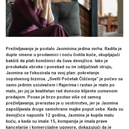
Preživljavanje je postalo Jasminina jedina svrha. Radila je
duple smene u prodavnici i noću čistila kuće, skupljajući
bakšiš da plati komšinici da čuva devojčice. Iako je
preskakala obroke i ponekad su im isključivali struju,
Jasmina se fokusirala na svoj plan: pokretanje
sopstvenog biznisa.
„Svetli Početak Čišćenja“
je počeo sa
samo jednim usisivačem i flajerima i rastao je malo po
malo, jer joj je kvalitetan rad donosio klijente usmenom
predajom. Posao je brzo postao više od samog
preživljavanja; prerastao je u
sestrinstvo
, jer je Jasmina
zapošljavala druge samohrane majke poput sebe. Kada su
devojčice napunile 12 godina, Jasmina je kupila malu
kuću, a kada su imale 15, kompanija je imala prave
kancelarije i komercijalne ugovore, dokazujući da je