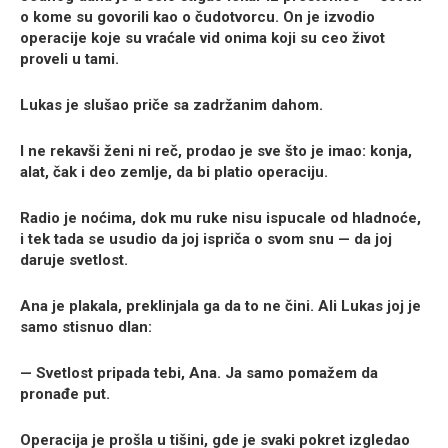
o kome su govorili kao o čudotvorcu. On je izvodio
operacije koje su vraćale vid onima koji su ceo život
proveli u tami.
Lukas je slušao priče sa zadržanim dahom.
I ne rekavši ženi ni reč, prodao je sve što je imao: konja,
alat, čak i deo zemlje, da bi platio operaciju.
Radio je noćima, dok mu ruke nisu ispucale od hladnoće,
i tek tada se usudio da joj ispriča o svom snu — da joj
daruje svetlost.
Ana je plakala, preklinjala ga da to ne čini. Ali Lukas joj je
samo stisnuo dlan:
— Svetlost pripada tebi, Ana. Ja samo pomažem da
pronađe put.
Operacija je prošla u tišini, gde je svaki pokret izgledao