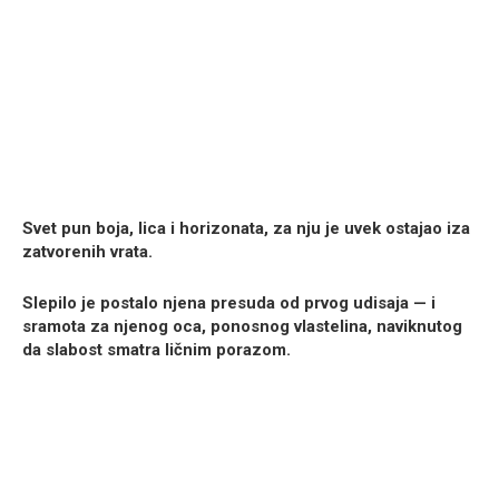
Svet pun boja, lica i horizonata, za nju je uvek ostajao iza
zatvorenih vrata.
Slepilo je postalo njena presuda od prvog udisaja — i
sramota za njenog oca, ponosnog vlastelina, naviknutog
da slabost smatra ličnim porazom.