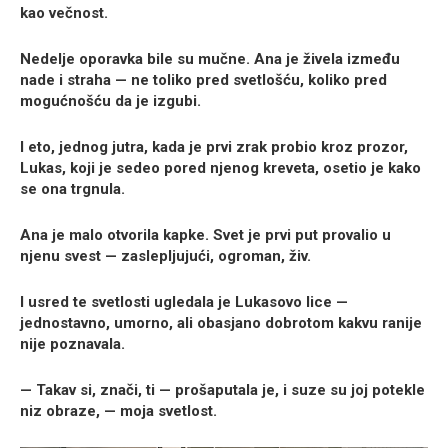
kao večnost.
Nedelje oporavka bile su mučne. Ana je živela između
nade i straha — ne toliko pred svetlošću, koliko pred
mogućnošću da je izgubi.
I eto, jednog jutra, kada je prvi zrak probio kroz prozor,
Lukas, koji je sedeo pored njenog kreveta, osetio je kako
se ona trgnula.
Ana je malo otvorila kapke. Svet je prvi put provalio u
njenu svest — zaslepljujući, ogroman, živ.
I usred te svetlosti ugledala je Lukasovo lice —
jednostavno, umorno, ali obasjano dobrotom kakvu ranije
nije poznavala.
— Takav si, znači, ti — prošaputala je, i suze su joj potekle
niz obraze, — moja svetlost.