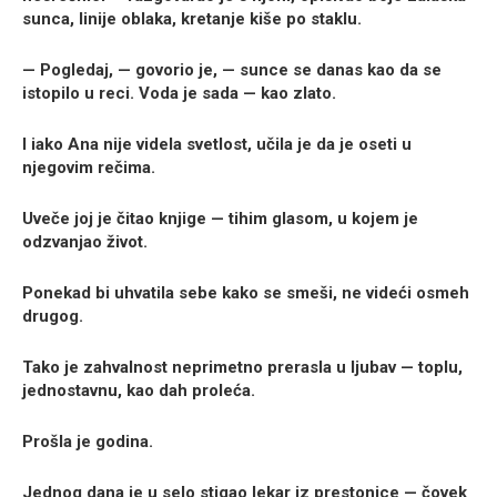
sunca, linije oblaka, kretanje kiše po staklu.
— Pogledaj, — govorio je, — sunce se danas kao da se
istopilo u reci. Voda je sada — kao zlato.
I iako Ana nije videla svetlost, učila je da je oseti u
njegovim rečima.
Uveče joj je čitao knjige — tihim glasom, u kojem je
odzvanjao život.
Ponekad bi uhvatila sebe kako se smeši, ne videći osmeh
drugog.
Tako je zahvalnost neprimetno prerasla u ljubav — toplu,
jednostavnu, kao dah proleća.
Prošla je godina.
Jednog dana je u selo stigao lekar iz prestonice — čovek