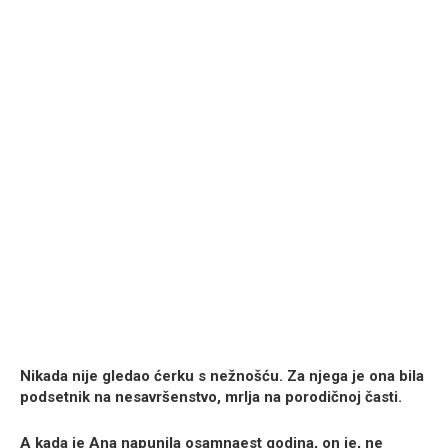
Nikada nije gledao ćerku s nežnošću. Za njega je ona bila
podsetnik na nesavršenstvo, mrlja na porodičnoj časti.
A kada je Ana napunila osamnaest godina, on je, ne