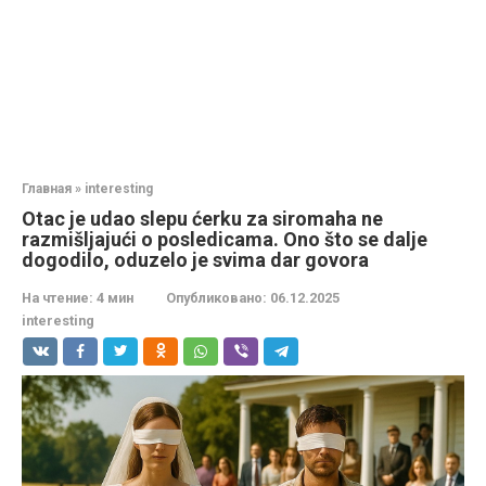
Главная
»
interesting
Otac je udao slepu ćerku za siromaha ne
razmišljajući o posledicama. Ono što se dalje
dogodilo, oduzelo je svima dar govora
На чтение:
4 мин
Опубликовано:
06.12.2025
interesting