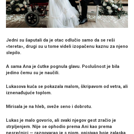
Jedni su šaputali da je otac odlučio samo da se reši
«tereta», drugi su u tome videli izopačenu kaznu za njeno
slepilo.
A sama Ana je ćutke pognula glavu. Poslušnost je bila
jedino čemu su je naučili.
Lukasova kuća se pokazala malom, škripavom od vetra, ali
iznenađujuće toplom.
Mirisala je na hleb, sveže seno i dobrotu.
Lukas je malo govorio, ali svaki njegov gest zračio je
strpljenjem. Nije se ophodio prema Ani kao prema
nesrećnici — razgovarao je s njom, opisivao boje zalaska