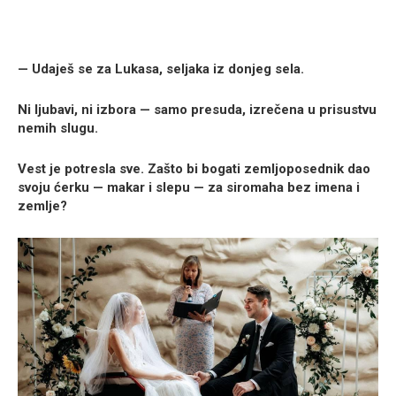
— Udaješ se za Lukasa, seljaka iz donjeg sela.
Ni ljubavi, ni izbora — samo presuda, izrečena u prisustvu
nemih slugu.
Vest je potresla sve. Zašto bi bogati zemljoposednik dao
svoju ćerku — makar i slepu — za siromaha bez imena i
zemlje?