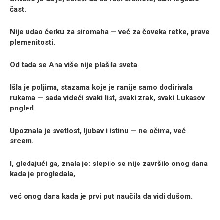
čast.
Nije udao ćerku za siromaha — već za čoveka retke, prave
plemenitosti.
Od tada se Ana više nije plašila sveta.
Išla je poljima, stazama koje je ranije samo dodirivala
rukama — sada videći svaki list, svaki zrak, svaki Lukasov
pogled.
Upoznala je svetlost, ljubav i istinu — ne očima, već
srcem.
I, gledajući ga, znala je: slepilo se nije završilo onog dana
kada je progledala,
već onog dana kada je prvi put naučila da vidi dušom.