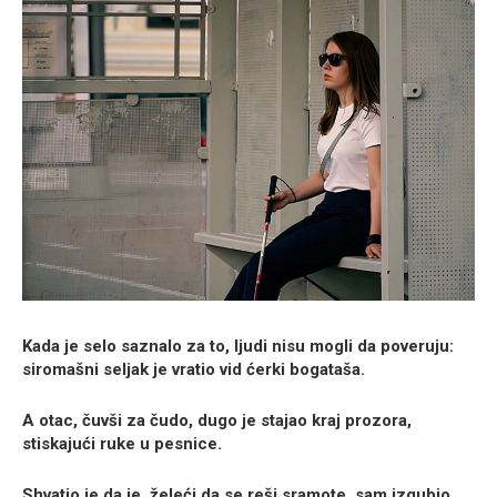
Kada je selo saznalo za to, ljudi nisu mogli da poveruju:
siromašni seljak je vratio vid ćerki bogataša.
A otac, čuvši za čudo, dugo je stajao kraj prozora,
stiskajući ruke u pesnice.
Shvatio je da je, želeći da se reši sramote, sam izgubio