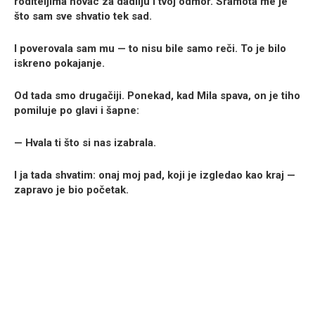
roditeljima novac za dadilju i tvoj odmor. Sramota me je
što sam sve shvatio tek sad.
I poverovala sam mu — to nisu bile samo reči. To je bilo
iskreno pokajanje.
Od tada smo drugačiji. Ponekad, kad Mila spava, on je tiho
pomiluje po glavi i šapne:
— Hvala ti što si nas izabrala.
I ja tada shvatim: onaj moj pad, koji je izgledao kao kraj —
zapravo je bio početak.