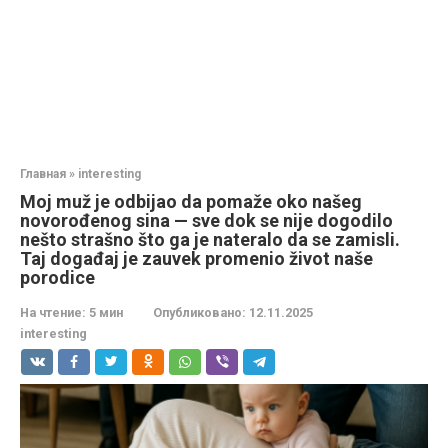
Главная
»
interesting
Moj muž je odbijao da pomaže oko našeg
novorođenog sina — sve dok se nije dogodilo
nešto strašno što ga je nateralo da se zamisli.
Taj događaj je zauvek promenio život naše
porodice
На чтение:
5 мин
Опубликовано:
12.11.2025
interesting