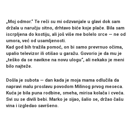
„Moj odmor.“ Te reči su mi odzvanjale u glavi dok sam
držala u naručju sitno, drhtavo biće koje plače. Bila sam
iscrpljena do kostiju, ali još više me bolelo srce — ne od
umora, već od usamljenosti.
Kad god bih tražila pomoć, on bi samo prevrnuo očima,
upalio televizor ili otišao u garažu. Govorio je da mu je
„teško da se navikne na novu ulogu“, ali nekako je meni
bilo najteže.
Došla je subota — dan kada je moja mama odlučila da
napravi malu proslavu povodom Milinog prvog meseca.
Kuća je bila puna rodbine, smeha, mirisa kolača i cveća.
Svi su se divili bebi. Marko je sijao, šalio se, držao čašu
vina i izgledao savršeno.