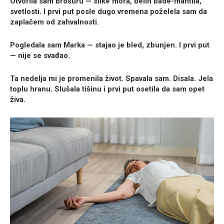
Otvorila sam brošuru — slike mora, belih bade-mantila,
svetlosti. I prvi put posle dugo vremena poželela sam da
zaplačem od zahvalnosti.
Pogledala sam Marka — stajao je bled, zbunjen. I prvi put
— nije se svađao.
Ta nedelja mi je promenila život. Spavala sam. Disala. Jela
toplu hranu. Slušala tišinu i prvi put osetila da sam opet
živa.