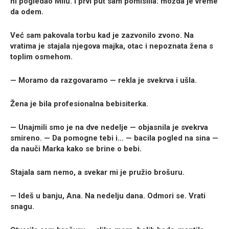
ni pogledao Milu. I prvi put sam pomislila: možda je vreme
da odem.
Već sam pakovala torbu kad je zazvonilo zvono. Na
vratima je stajala njegova majka, otac i nepoznata žena s
toplim osmehom.
— Moramo da razgovaramo — rekla je svekrva i ušla.
Žena je bila profesionalna bebisiterka.
— Unajmili smo je na dve nedelje — objasnila je svekrva
smireno. — Da pomogne tebi i… — bacila pogled na sina —
da nauči Marka kako se brine o bebi.
Stajala sam nemo, a svekar mi je pružio brošuru.
— Ideš u banju, Ana. Na nedelju dana. Odmori se. Vrati
snagu.