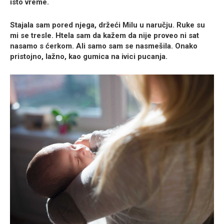
isto vreme.
Stajala sam pored njega, držeći Milu u naručju. Ruke su
mi se tresle. Htela sam da kažem da nije proveo ni sat
nasamo s ćerkom. Ali samo sam se nasmešila. Onako
pristojno, lažno, kao gumica na ivici pucanja.