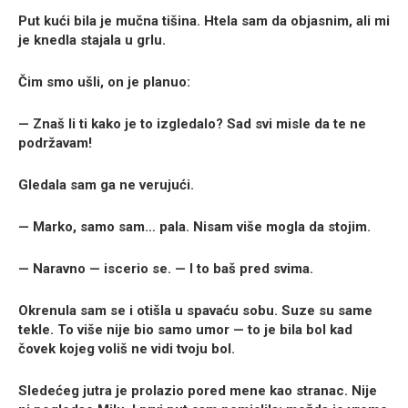
Put kući bila je mučna tišina. Htela sam da objasnim, ali mi
je knedla stajala u grlu.
Čim smo ušli, on je planuo:
— Znaš li ti kako je to izgledalo? Sad svi misle da te ne
podržavam!
Gledala sam ga ne verujući.
— Marko, samo sam… pala. Nisam više mogla da stojim.
— Naravno — iscerio se. — I to baš pred svima.
Okrenula sam se i otišla u spavaću sobu. Suze su same
tekle. To više nije bio samo umor — to je bila bol kad
čovek kojeg voliš ne vidi tvoju bol.
Sledećeg jutra je prolazio pored mene kao stranac. Nije