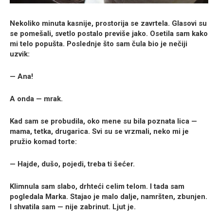
Nekoliko minuta kasnije, prostorija se zavrtela. Glasovi su
se pomešali, svetlo postalo previše jako. Osetila sam kako
mi telo popušta. Poslednje što sam čula bio je nečiji
uzvik:
— Ana!
A onda — mrak.
Kad sam se probudila, oko mene su bila poznata lica —
mama, tetka, drugarica. Svi su se vrzmali, neko mi je
pružio komad torte:
— Hajde, dušo, pojedi, treba ti šećer.
Klimnula sam slabo, drhteći celim telom. I tada sam
pogledala Marka. Stajao je malo dalje, namršten, zbunjen.
I shvatila sam — nije zabrinut. Ljut je.