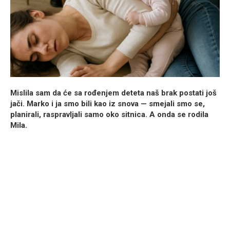
Mislila sam da će sa rođenjem deteta naš brak postati još
jači. Marko i ja smo bili kao iz snova — smejali smo se,
planirali, raspravljali samo oko sitnica. A onda se rodila
Mila.