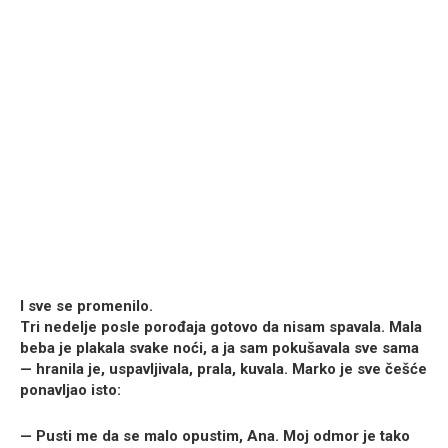
I sve se promenilo.
Tri nedelje posle porođaja gotovo da nisam spavala. Mala
beba je plakala svake noći, a ja sam pokušavala sve sama
— hranila je, uspavljivala, prala, kuvala. Marko je sve češće
ponavljao isto:
— Pusti me da se malo opustim, Ana. Moj odmor je tako