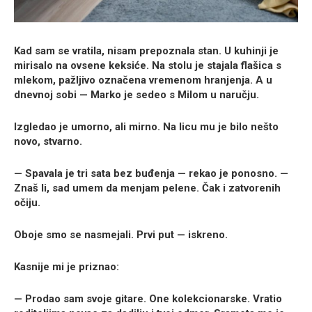
Kad sam se vratila, nisam prepoznala stan. U kuhinji je
mirisalo na ovsene keksiće. Na stolu je stajala flašica s
mlekom, pažljivo označena vremenom hranjenja. A u
dnevnoj sobi — Marko je sedeo s Milom u naručju.
Izgledao je umorno, ali mirno. Na licu mu je bilo nešto
novo, stvarno.
— Spavala je tri sata bez buđenja — rekao je ponosno. —
Znaš li, sad umem da menjam pelene. Čak i zatvorenih
očiju.
Oboje smo se nasmejali. Prvi put — iskreno.
Kasnije mi je priznao:
— Prodao sam svoje gitare. One kolekcionarske. Vratio