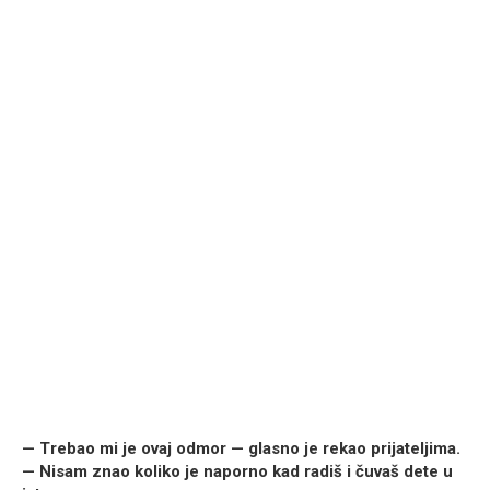
— Trebao mi je ovaj odmor — glasno je rekao prijateljima.
— Nisam znao koliko je naporno kad radiš i čuvaš dete u