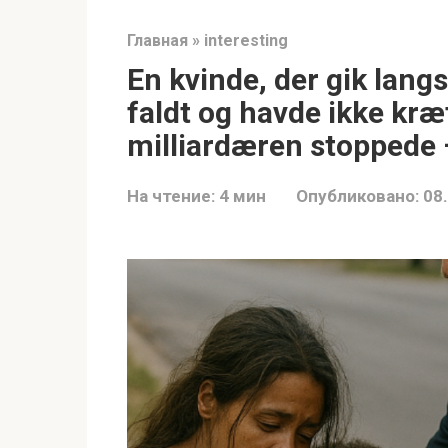
Главная
»
interesting
En kvinde, der gik lang
faldt og havde ikke kræft
milliardæren stoppede —
На чтение:
4 мин
Опубликовано:
08