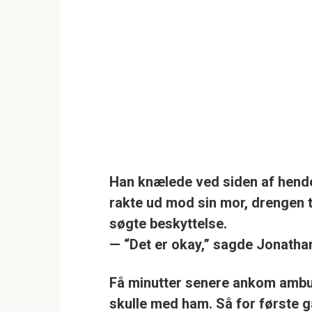
Han knælede ved siden af hende
rakte ud mod sin mor, drengen
søgte beskyttelse.
— “Det er okay,” sagde Jonathan 
Få minutter senere ankom ambula
skulle med ham. Så for første ga