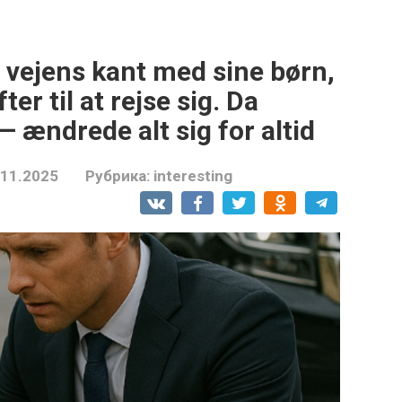
s vejens kant med sine børn,
er til at rejse sig. Da
 ændrede alt sig for altid
.11.2025
Рубрика:
interesting