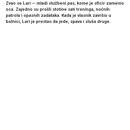
Zvao se Lari — mladi službeni pas, kome je oficir zamenio
oca. Zajedno su prošli stotine sati treninga, noćnih
patrola i opasnih zadataka. Kada je vlasnik završio u
bolnici, Lari je prestao da jede, spava i sluša druge.