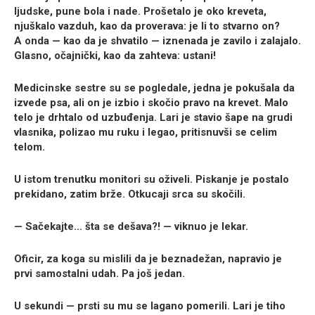
ljudske, pune bola i nade. Prošetalo je oko kreveta,
njuškalo vazduh, kao da proverava: je li to stvarno on?
A onda — kao da je shvatilo — iznenada je zavilo i zalajalo.
Glasno, očajnički, kao da zahteva: ustani!
Medicinske sestre su se pogledale, jedna je pokušala da
izvede psa, ali on je izbio i skočio pravo na krevet. Malo
telo je drhtalo od uzbuđenja. Lari je stavio šape na grudi
vlasnika, polizao mu ruku i legao, pritisnuvši se celim
telom.
U istom trenutku monitori su oživeli. Piskanje je postalo
prekidano, zatim brže. Otkucaji srca su skočili.
— Sačekajte… šta se dešava?! — viknuo je lekar.
Oficir, za koga su mislili da je beznadežan, napravio je
prvi samostalni udah. Pa još jedan.
U sekundi — prsti su mu se lagano pomerili. Lari je tiho