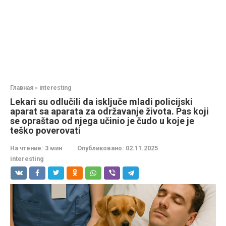
Главная
»
interesting
Lekari su odlučili da isključe mladi policijski
aparat sa aparata za održavanje života. Pas koji
se opraštao od njega učinio je čudo u koje je
teško poverovati
На чтение:
3 мин
Опубликовано:
02.11.2025
interesting