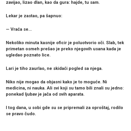
zavijao, lizao dlan, kao da gura: hajde, tu sam.
Lekar je zastao, pa šapnuo:
— Vraća se…
Nekoliko minuta kasnije oficir je poluotvorio oči. Slab, tek
primetan osmeh prešao je preko njegovih usana kada je
ugledao poznato lice.
Lari je tiho zaurlao, ne skidaći pogled sa njega.
Niko nije mogao da objasni kako je to moguće. Ni
medicina, ni nauka. Ali svi koji su tamo bili znali su jedno:
ponekad ljubav je jača od svih aparata.
I tog dana, u sobi gde su se pripremali za oproštaj, rodilo
se pravo čudo.