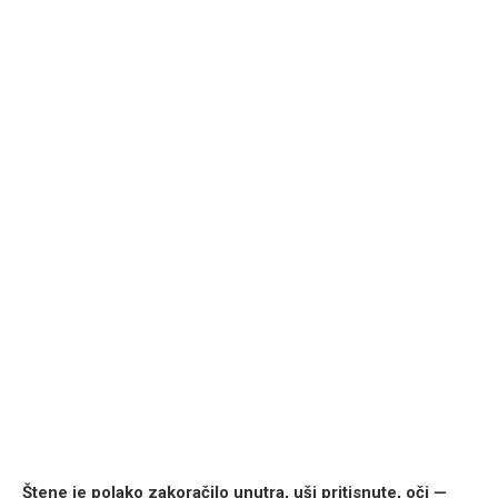
Štene je polako zakoračilo unutra, uši pritisnute, oči —