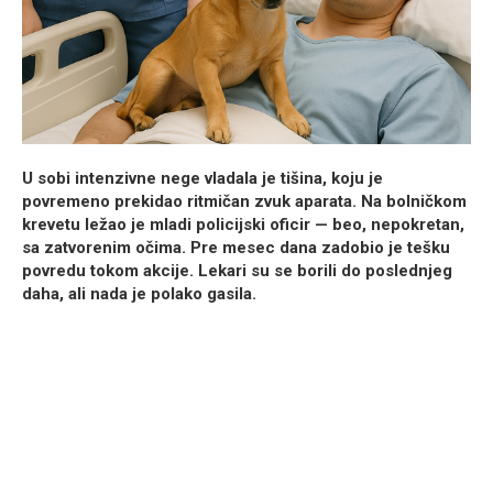
U sobi intenzivne nege vladala je tišina, koju je
povremeno prekidao ritmičan zvuk aparata. Na bolničkom
krevetu ležao je mladi policijski oficir — beo, nepokretan,
sa zatvorenim očima. Pre mesec dana zadobio je tešku
povredu tokom akcije. Lekari su se borili do poslednjeg
daha, ali nada je polako gasila.