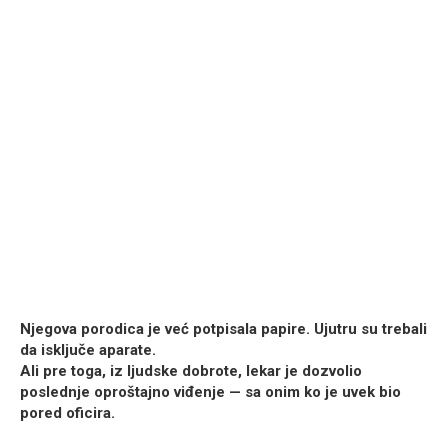
Njegova porodica je već potpisala papire. Ujutru su trebali
da isključe aparate.
Ali pre toga, iz ljudske dobrote, lekar je dozvolio
poslednje oproštajno viđenje — sa onim ko je uvek bio
pored oficira.