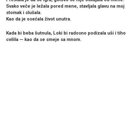
Svako veče je ležala pored mene, stavljala glavu na moj
stomak i slušala.
Kao da je osećala život unutra.
Kada bi beba šutnula, Loki bi radosno podizala uši i tiho
cvilila — kao da se smeje sa mnom.