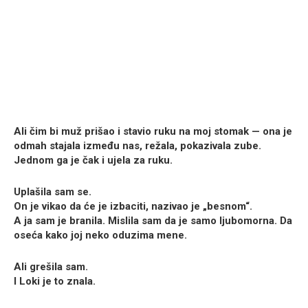
Ali čim bi muž prišao i stavio ruku na moj stomak — ona je
odmah stajala između nas, režala, pokazivala zube.
Jednom ga je čak i ujela za ruku.
Uplašila sam se.
On je vikao da će je izbaciti, nazivao je „besnom“.
A ja sam je branila. Mislila sam da je samo ljubomorna. Da
oseća kako joj neko oduzima mene.
Ali grešila sam.
I Loki je to znala.