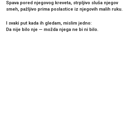
Spava pored njegovog kreveta, strpljivo sluša njegov
smeh, pažljivo prima poslastice iz njegovih malih ruku.
I svaki put kada ih gledam, mislim jedno:
Da nije bilo nje — možda njega ne bi ni bilo.