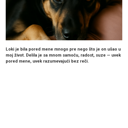
Loki je bila pored mene mnogo pre nego što je on ušao u
moj život. Delila je sa mnom samoću, radost, suze — uvek
pored mene, uvek razumevajući bez reči.