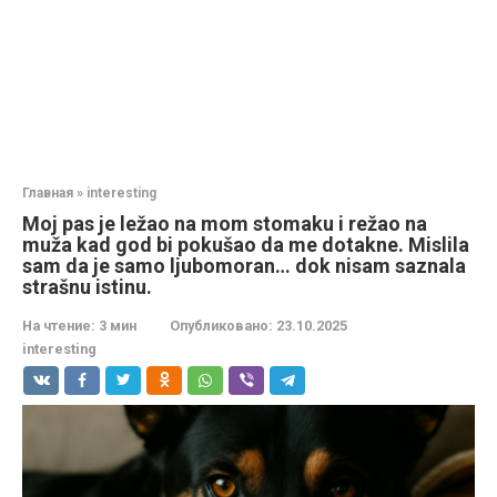
Главная
»
interesting
Moj pas je ležao na mom stomaku i režao na
muža kad god bi pokušao da me dotakne. Mislila
sam da je samo ljubomoran… dok nisam saznala
strašnu istinu.
На чтение:
3 мин
Опубликовано:
23.10.2025
interesting