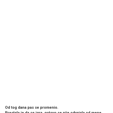
Od tog dana pas se promenio.
Prestala je da se igra, gotovo se nije odvajala od mene.