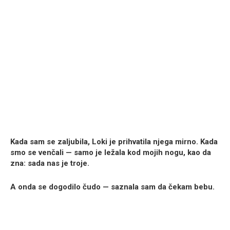
Kada sam se zaljubila, Loki je prihvatila njega mirno. Kada
smo se venčali — samo je ležala kod mojih nogu, kao da
zna: sada nas je troje.
A onda se dogodilo čudo — saznala sam da čekam bebu.