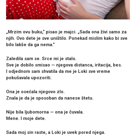
„Mrzim ovu buku,“ pisao je majci. „Sada ona živi samo za
njih. Ovo dete je sve uništilo. Ponekad mislim kako bi sve
bilo lakše da ga nema.“
Zaledila sam se. Srce mi je stalo.
Sve je dobilo smisao — njegova distanca, iritacija, bes.
I odjednom sam shvatila da me je Loki sve vreme
pokušavala upozoriti.
Ona je osećala njegovo zlo.
Znala je da je sposoban da nanese štetu.
Nije bila ljubomorna — ona je čuvala.
Mene. I moje dete.
Sada moj sin raste, a Loki je uvek pored njega.