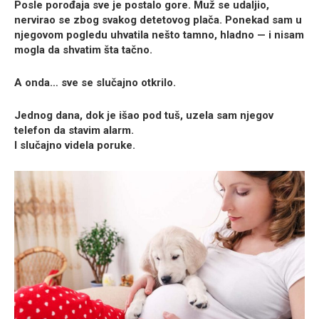
Posle porođaja sve je postalo gore. Muž se udaljio,
nervirao se zbog svakog detetovog plača. Ponekad sam u
njegovom pogledu uhvatila nešto tamno, hladno — i nisam
mogla da shvatim šta tačno.
A onda… sve se slučajno otkrilo.
Jednog dana, dok je išao pod tuš, uzela sam njegov
telefon da stavim alarm.
I slučajno videla poruke.