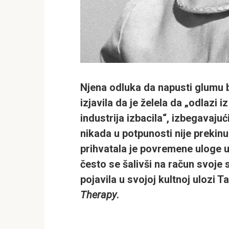
Njena odluka da napusti glumu b
izjavila da je želela da „odlazi 
industrija izbacila“, izbegavajući
nikada u potpunosti nije preki
prihvatala je povremene uloge u
često se šalivši na račun svoje
pojavila u svojoj kultnoj ulozi T
Therapy
.