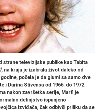
 strane televizijske publike kao Tabita
d
, na kraju je izabrala život daleko od
 godine, počela je da glumi sa samo dve
e i Darina Stivensa od 1966. do 1972.
a nakon završetka serije, Marfi je
 normalno detinjstvo ispunjeno
jčica izviđača, čak odbivši priliku da se