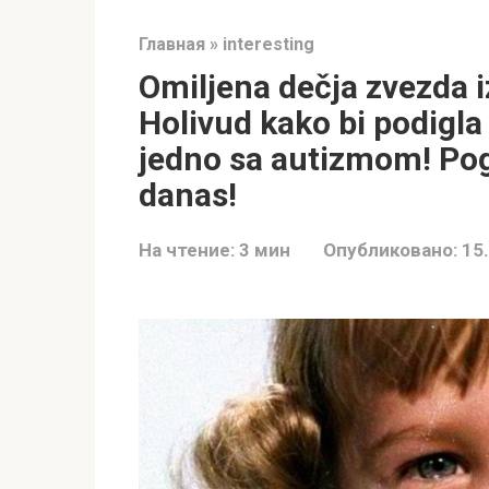
Главная
»
interesting
Omiljena dečja zvezda i
Holivud kako bi podigla
jedno sa autizmom! Pog
danas!
На чтение:
3 мин
Опубликовано:
15