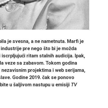
ila je svesna, a ne nametnuta. Marfi je
iz industrije pre nego što bi je možda
 iscrpljujući ritam stalnih audicija. Ipak,
nula veze sa zabavom. Tokom godina
 nezavisnim projektima i web serijama,
 slave. Godine 2019. čak se ponovo
abite u šaljivom nastupu u emisiji
TV