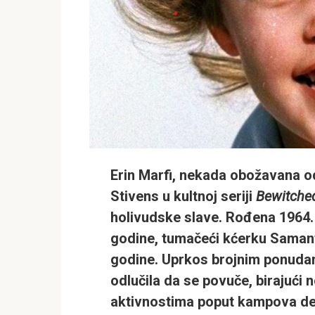
Erin Marfi, nekada obožavana od
Stivens u kultnoj seriji
Bewitche
holivudske slave. Rođena 1964.
godine, tumačeći kćerku Samant
godine. Uprkos brojnim ponudam
odlučila da se povuče, birajući
aktivnostima poput kampova devo