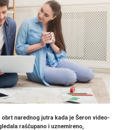
ći obrt narednog jutra kada je Šeron video-
zgledala raščupano i uznemireno,