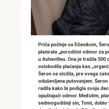
Priča počinje sa Džesikom, Šer
planirala „porodični odmor za po
u Ashevilleu. Ona je tražila 500 
oslobodila plaćanja kao „organ
Šeron se složila, pre svega zato 
oduševljena putovanjem. Šeron 
radila kako bi podigla svoju de
opuštajući odmor. Međutim, plan
sedmogodišnji sin, Tomi, dobio