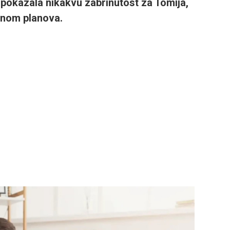
 pokazala nikakvu zabrinutost za Tomija,
menom planova.