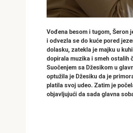
Vođena besom i tugom, Šeron j
i odvezla se do kuće pored jez
dolasku, zatekla je majku u kuh
dopirala muzika i smeh ostalih č
Suočenjem sa Džesikom u glavn
optužila je Džesiku da je primor
platila svoj udeo. Zatim je poče
objavljujući da sada glavna soba