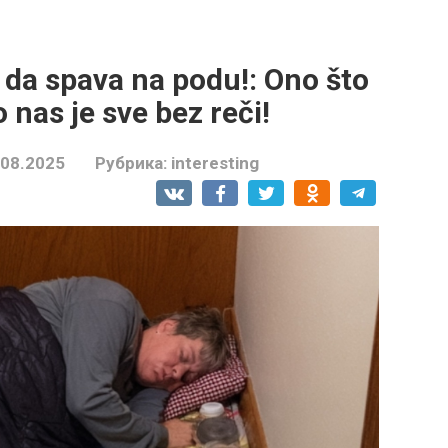
da spava na podu!: Ono što
 nas je sve bez reči!
.08.2025
Рубрика:
interesting