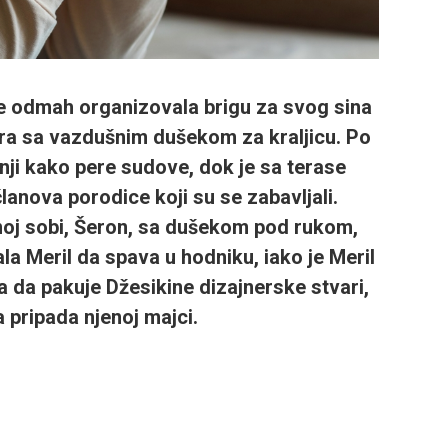
e odmah organizovala brigu za svog sina
era sa vazdušnim dušekom za kraljicu. Po
inji kako pere sudove, dok je sa terase
lanova porodice koji su se zabavljali.
oj sobi, Šeron, sa dušekom pod rukom,
ala Meril da spava u hodniku, iako je Meril
la da pakuje Džesikine dizajnerske stvari,
 pripada njenoj majci.