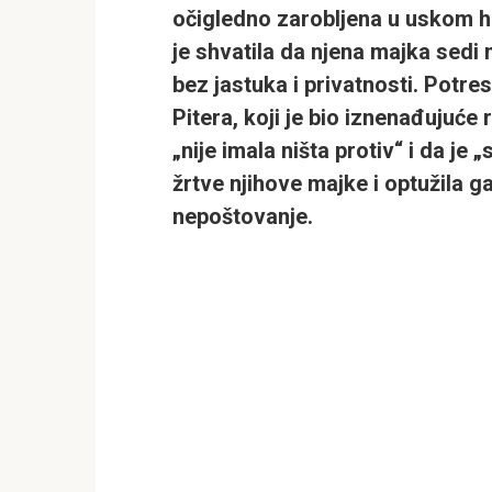
očigledno zarobljena u uskom ho
je shvatila da njena majka sed
bez jastuka i privatnosti. Potr
Pitera, koji je bio iznenađujuće
„nije imala ništa protiv“ i da je
žrtve njihove majke i optužila g
nepoštovanje.