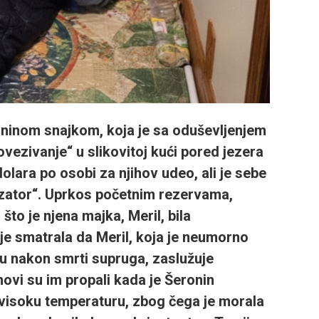
oninom snajkom, koja je sa oduševljenjem
vezivanje“ u slikovitoj kući pored jezera
dolara po osobi za njihov udeo, ali je sebe
izator“. Uprkos početnim rezervama,
što je njena majka, Meril, bila
je smatrala da Meril, koja je neumorno
cu nakon smrti supruga, zaslužuje
ovi su im propali kada je Šeronin
 visoku temperaturu, zbog čega je morala