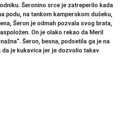
dniku. Šeronino srce je zatreperilo kada
i na podu, na tankom kamperskom dušeku,
esena, Šeron je odmah pozvala svog brata,
 raspoložen. On je olako rekao da Meril
 „snažna“. Šeron, besna, podsetila ga je na
a da je kukavica jer je dozvolio takav