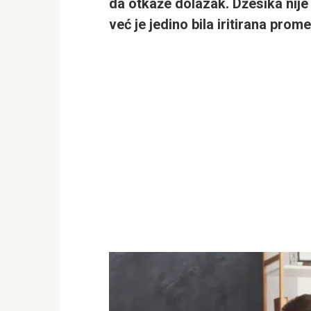
da otkaže dolazak. Džesika nije
već je jedino bila iritirana pro