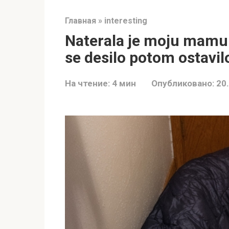
Главная
»
interesting
Naterala je moju mamu 
se desilo potom ostavilo
На чтение:
4 мин
Опубликовано:
20