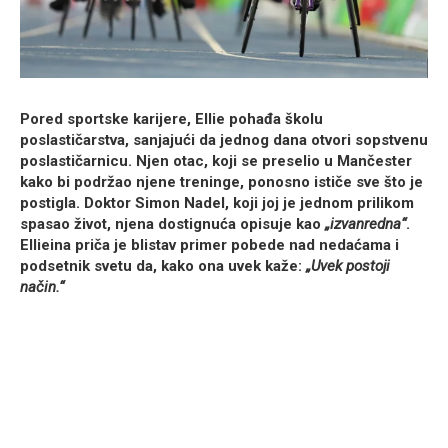
Pored sportske karijere, Ellie pohađa školu
poslastičarstva, sanjajući da jednog dana otvori sopstvenu
poslastičarnicu. Njen otac, koji se preselio u Mančester
kako bi podržao njene treninge, ponosno ističe sve što je
postigla. Doktor Simon Nadel, koji joj je jednom prilikom
spasao život, njena dostignuća opisuje kao
„izvanredna“
.
Ellieina priča je blistav primer pobede nad nedaćama i
podsetnik svetu da, kako ona uvek kaže:
„Uvek postoji
način.“