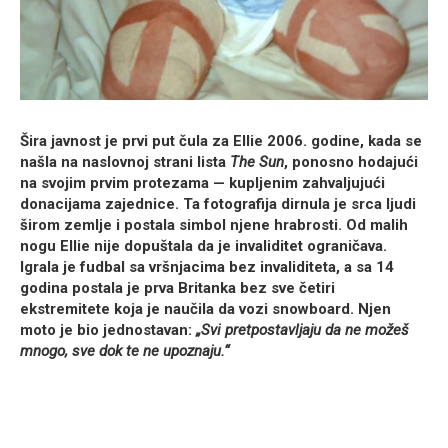
Šira javnost je prvi put čula za Ellie 2006. godine, kada se
našla na naslovnoj strani lista
The Sun
, ponosno hodajući
na svojim prvim protezama — kupljenim zahvaljujući
donacijama zajednice. Ta fotografija dirnula je srca ljudi
širom zemlje i postala simbol njene hrabrosti. Od malih
nogu Ellie nije dopuštala da je invaliditet ograničava.
Igrala je fudbal sa vršnjacima bez invaliditeta, a sa 14
godina postala je prva Britanka bez sve četiri
ekstremitete koja je naučila da vozi snowboard. Njen
moto je bio jednostavan:
„Svi pretpostavljaju da ne možeš
mnogo, sve dok te ne upoznaju.“