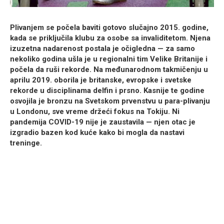
Plivanjem se počela baviti gotovo slučajno 2015. godine,
kada se priključila klubu za osobe sa invaliditetom. Njena
izuzetna nadarenost postala je očigledna — za samo
nekoliko godina ušla je u regionalni tim Velike Britanije i
počela da ruši rekorde. Na međunarodnom takmičenju u
aprilu 2019. oborila je britanske, evropske i svetske
rekorde u disciplinama delfin i prsno. Kasnije te godine
osvojila je bronzu na Svetskom prvenstvu u para-plivanju
u Londonu, sve vreme držeći fokus na Tokiju. Ni
pandemija COVID-19 nije je zaustavila — njen otac je
izgradio bazen kod kuće kako bi mogla da nastavi
treninge.