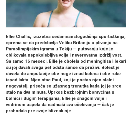
Ellie Challis, izuzetna sedamnaestogodišnja sportistkinja,
sprema se da predstavlja Veliku Britaniju u plivanju na
Paraolimpijskim igrama u Tokiju — putovanju koje je
oblikovala nepokolebljiva volja i neverovatna izdržljivost.
Sa samo 16 meseci, Ellie je obolela od meningitisa i lekari
su joj davali svega pet odsto šanse da preživi. Bolest je
dovela do amputacije obe noge iznad kolena i obe ruke
ispod lakta. Njen otac Paul, koji je postao njen stalni
negovatelj, priseća se užasnog trenutka kada joj je srce
stalo na dva minuta. Uprkos bezbrojnim boravcima u
bolnici i dugim terapijama, Ellie je snagom volje i
vedrinom uspela da nadmaši sva očekivanja — čak je
prohodala pre svoje bliznakinje.