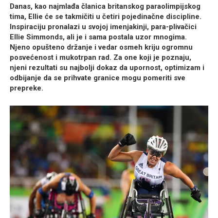
Danas, kao najmlađa članica britanskog paraolimpijskog
tima, Ellie će se takmičiti u četiri pojedinačne discipline.
Inspiraciju pronalazi u svojoj imenjakinji, para-plivačici
Ellie Simmonds, ali je i sama postala uzor mnogima.
Njeno opušteno držanje i vedar osmeh kriju ogromnu
posvećenost i mukotrpan rad. Za one koji je poznaju,
njeni rezultati su najbolji dokaz da upornost, optimizam i
odbijanje da se prihvate granice mogu pomeriti sve
prepreke.