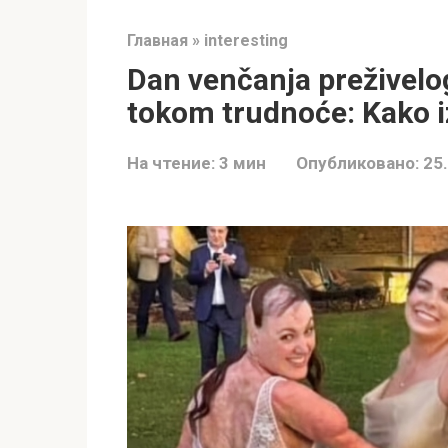
Главная
»
interesting
Dan venčanja preživelo
tokom trudnoće: Kako i
На чтение:
3 мин
Опубликовано:
25