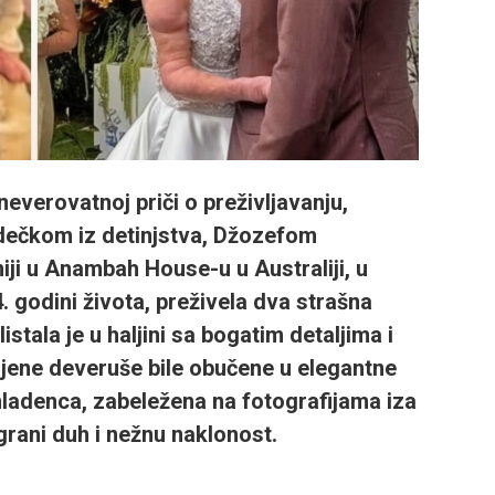
neverovatnoj priči o preživljavanju,
 dečkom iz detinjstva, Džozefom
iji u Anambah House-u u Australiji, u
4. godini života, preživela dva strašna
istala je u haljini sa bogatim detaljima i
jene deveruše bile obučene u elegantne
 mladenca, zabeležena na fotografijama iza
igrani duh i nežnu naklonost.