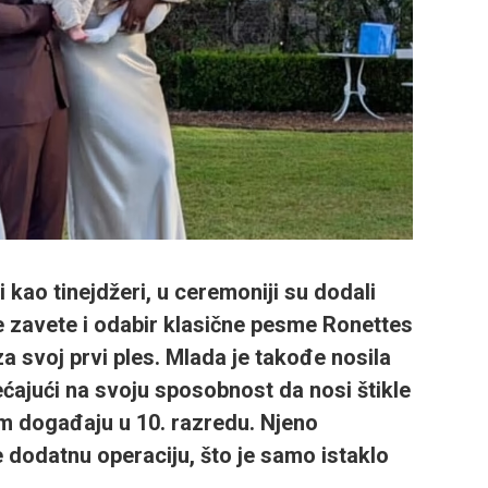
i kao tinejdžeri, u ceremoniji su dodali
ite zavete i odabir klasične pesme Ronettes
a svoj prvi ples. Mlada je takođe nosila
ćajući na svoju sposobnost da nosi štikle
m događaju u 10. razredu. Njeno
e dodatnu operaciju, što je samo istaklo