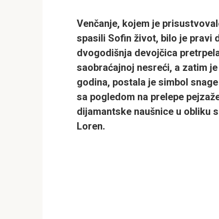
Venčanje, kojem je prisustvovalo 
spasili Sofin život, bilo je pravi
dvogodišnja devojčica pretrpela
saobraćajnoj nesreći, a zatim je
godina, postala je simbol snage 
sa pogledom na prelepe pejzaže,
dijamantske naušnice u obliku sr
Loren.