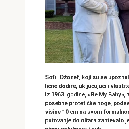
Sofi i Džozef, koji su se upoznal
lične dodire, uključujući i vlast
iz 1963. godine, «Be My Baby», z
posebne protetičke noge, podse
visine 10 cm na svom formalno
putovanje do oltara zahtevalo j