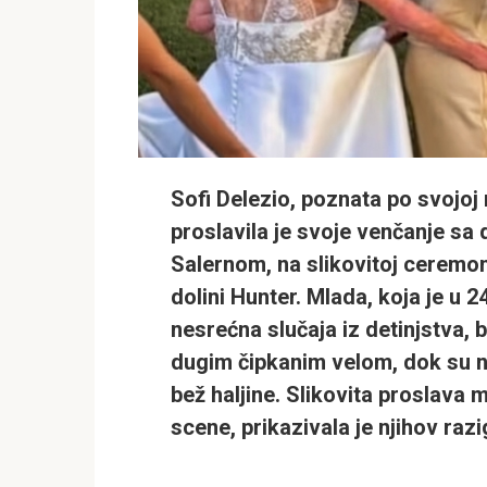
Sofi Delezio, poznata po svojoj 
proslavila je svoje venčanje sa
Salernom, na slikovitoj ceremon
dolini Hunter. Mlada, koja je u 2
nesrećna slučaja iz detinjstva, bl
dugim čipkanim velom, dok su n
bež haljine. Slikovita proslava
scene, prikazivala je njihov raz