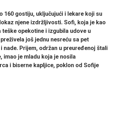
160 gostiju, uključujući i lekare koji su
 dokaz njene izdržljivosti. Sofi, koja je kao
 teške opekotine i izgubila udove u
 preživela još jednu nesreću sa pet
i nade. Prijem, održan u preuređenoj štali
 imao je mladu koja je nosila
ca i biserne kapljice, poklon od Sofije