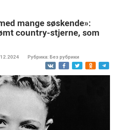
e med mange søskende»:
ømt country-stjerne, som
.12.2024
Рубрика:
Без рубрики