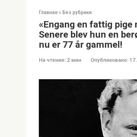
Главная
»
Без рубрики
«Engang en fattig pig
Senere blev hun en ber
nu er 77 år gammel!
На чтение:
2 мин
Опубликовано:
17