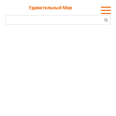
Перейти
Удивительный Мир
к
контенту
Поиск: