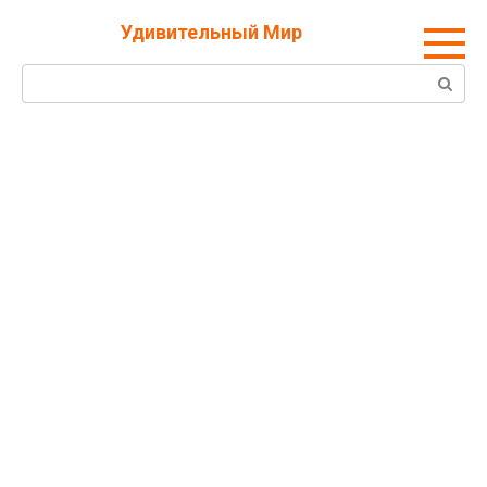
Перейти
Удивительный Мир
к
контенту
Поиск: