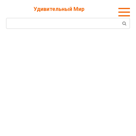
Перейти
Удивительный Мир
к
контенту
Поиск: