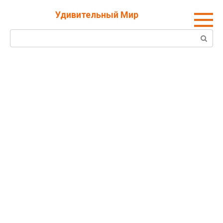
Перейти
Удивительный Мир
к
контенту
Поиск: