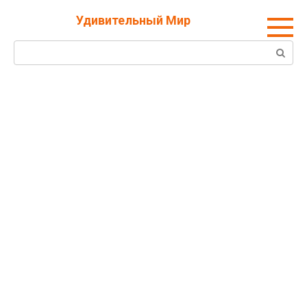
Перейти
Удивительный Мир
к
контенту
Поиск: