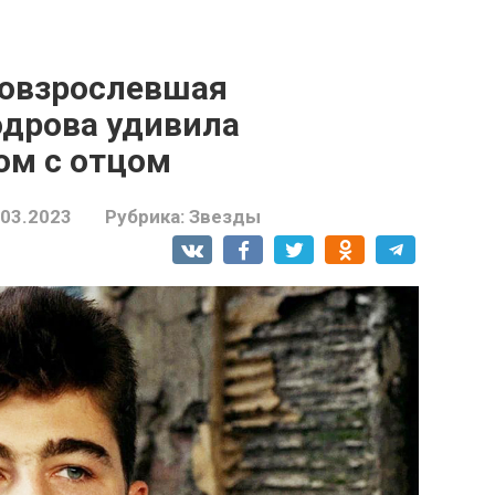
повзрослевшая
одрова удивила
ом с отцом
.03.2023
Рубрика:
Звезды