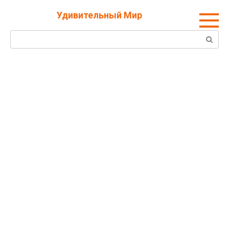
Перейти
Удивительный Мир
к
контенту
Поиск: