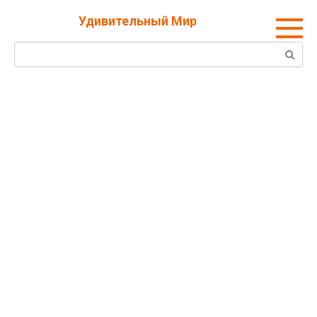
Перейти
Удивительный Мир
к
контенту
Поиск: