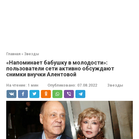
Главная
»
Звезды
«Напоминает бабушку в молодости»:
пользователи сети активно обсуждают
снимки внучки Алентовой
На чтение:
1 мин
Опубликовано:
07.08.2022
Звезды