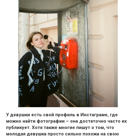
У девушки есть свой профиль в Инстаграме, где
можно найти фотографии – она достаточно часто их
публикует. Хотя также многие пишут о том,
что
молодая девушка просто сильно похожа на свою