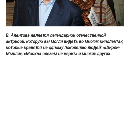
В. Алентова является легендарной отечественной
актрисой, которую вы могли видеть во многих кинолентах,
которые нравятся не одному поколению людей: «Ширли-
Мырли», «Москва слезам не верит» и многих других.