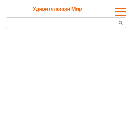
Перейти
Удивительный Мир
к
контенту
Поиск: