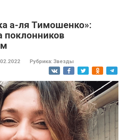
ка а-ля Тимошенко»:
а поклонников
ом
.02.2022
Рубрика:
Звезды