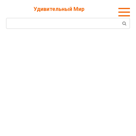
Перейти
Удивительный Мир
к
контенту
Поиск: