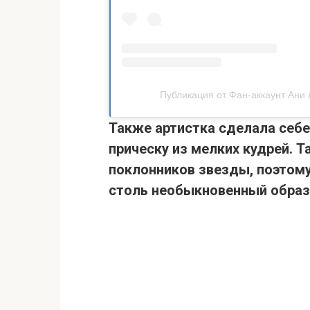
Публикация от Фан-аккаунт Ани
Также артистка сделала себ
прическу из мелких кудрей. 
поклонников звезды,
поэтому
столь необыкновенный образ