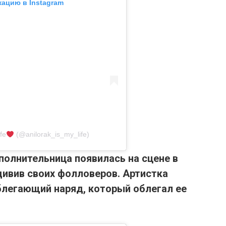
кацию в Instagram
fe
(@anilorak_is_my_life)
полнительница появилась на сцене в
дивив своих фолловеров.
Артистка
легающий наряд, который облегал ее