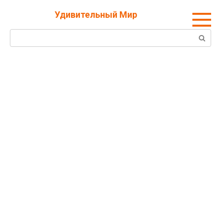
Перейти
Удивительный Мир
к
контенту
Поиск: