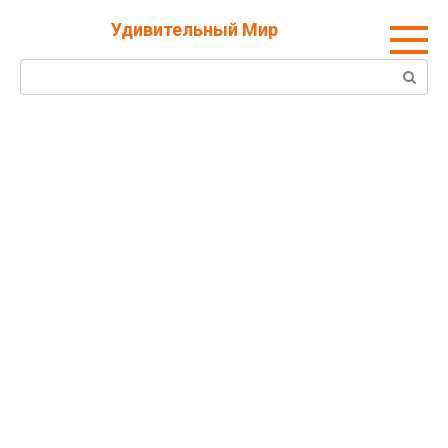
Перейти
Удивительный Мир
к
контенту
Поиск: