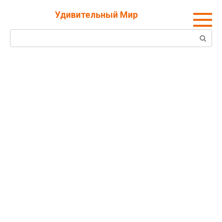
Перейти
Удивительный Мир
к
контенту
Поиск: