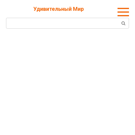
Перейти
Удивительный Мир
к
контенту
Поиск: