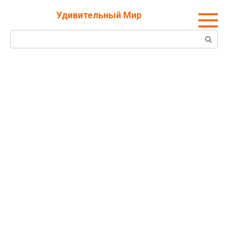
Перейти
Удивительный Мир
к
контенту
Поиск: